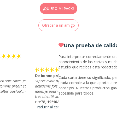
¡QUIERO MI PACK!
Ofrecer a un amigo
Una prueba de calid
Para interpretar correctamente un
conocimiento de las cartas y much
estudio que recibes está redactad
De bonne prédiction !
Cada carta tiene su significado, pe
’en suis ravie. Je
"Après avoir acheté cette box et avoir eu pour la
tirada completa la que aporta la r
e comme prédit et
deuxième fois une réponse à ma question pratiq
consejos. Nuestros productos gara
sulter quelqu’un
idem, je pourrais revenir compléter mon avis défin
accesible para todos.
très bientôt .la réponse est rapide.Merci"
cire78,
19/10/2025
Traducir al español