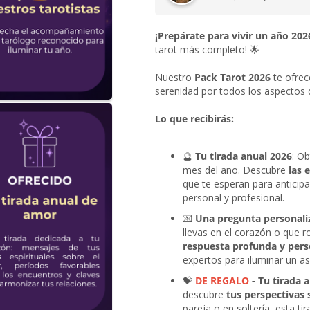
¡Prepárate para vivir un año 202
tarot más completo! 🌟
Nuestro
Pack Tarot 2026
te ofre
serenidad por todos los aspectos d
Lo que recibirás:
🔮
Tu tirada anual 2026
: O
mes del año. Descubre
las 
que te esperan para anticipa
personal y profesional.
💌
Una pregunta personali
llevas en el corazón o que 
respuesta profunda y pers
expertos para iluminar un as
💝
DE REGALO
- Tu tirada 
descubre
tus perspectivas
pareja o en soltería, esta ti