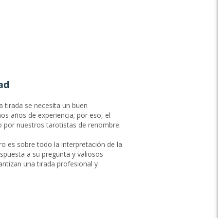
ad
a tirada se necesita un buen
os años de experiencia; por eso, el
o por nuestros tarotistas de renombre.
ro es sobre todo la interpretación de la
espuesta a su pregunta y valiosos
uement
ntizan una tirada profesional y
itif