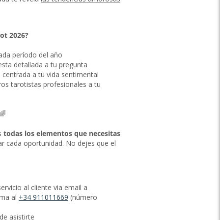
rot 2026?
cada período del año
esta detallada a tu pregunta
a centrada a tu vida sentimental
ros tarotistas profesionales a tu
🌈
s
todas los elementos que necesitas
r cada oportunidad. No dejes que el
vicio al cliente via email a
ama al
+34 911011669
(número
e asistirte