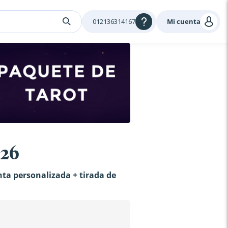
012136314167
Mi cuenta
026
nta personalizada + tirada de