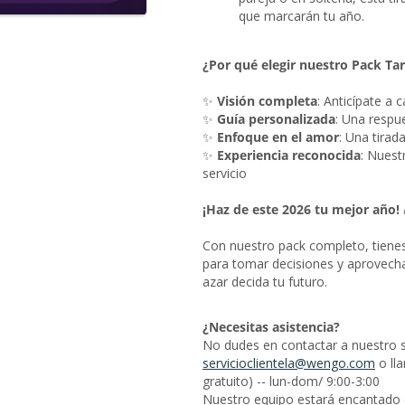
que marcarán tu año.
¿Por qué elegir nuestro Pack Ta
✨
Visión completa
: Anticípate a 
✨
Guía personalizada
: Una respu
✨
Enfoque en el amor
: Una tirad
✨
Experiencia reconocida
: Nuest
servicio
¡Haz de este 2026 tu mejor año!
Con nuestro pack completo, tiene
para tomar decisiones y aprovecha
azar decida tu futuro.
¿Necesitas asistencia?
No dudes en contactar a nuestro ser
servicioclientela@wengo.com
o ll
gratuito) -- lun-dom/ 9:00-3:00
Nuestro equipo estará encantado d