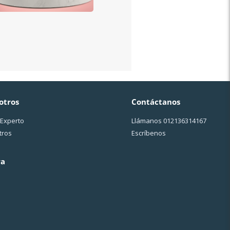
otros
Contáctanos
 Experto
Llámanos
012136314167
tros
Escríbenos
ra