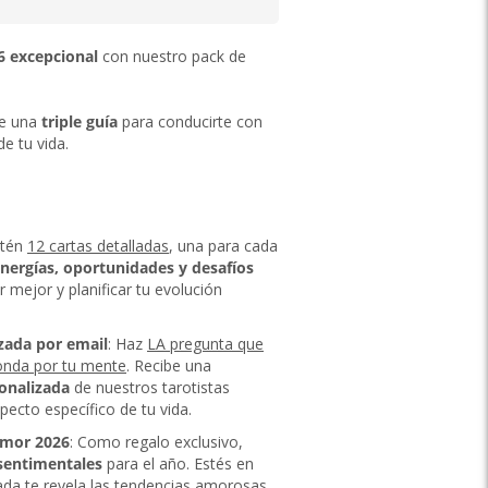
6 excepcional
con nuestro pack de
ce una
triple guía
para conducirte con
e tu vida.
btén
12 cartas detalladas
, una para cada
energías, oportunidades y desafíos
r mejor y planificar tu evolución
zada por email
: Haz
LA pregunta que
ronda por tu mente
. Recibe una
onalizada
de nuestros tarotistas
pecto específico de tu vida.
amor 2026
: Como regalo exclusivo,
 sentimentales
para el año. Estés en
rada te revela
las tendencias amorosas