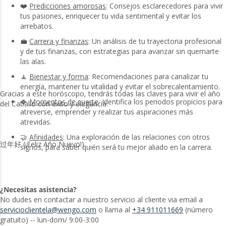
❤️
Predicciones amorosas
: Consejos esclarecedores para vivir
tus pasiones, enriquecer tu vida sentimental y evitar los
arrebatos.
💼
Carrera y finanzas
: Un análisis de tu trayectoria profesional
y de tus finanzas, con estrategias para avanzar sin quemarte
las alas.
🧘
Bienestar y forma
: Recomendaciones para canalizar tu
energía, mantener tu vitalidad y evitar el sobrecalentamiento.
Gracias a este horóscopo, tendrás todas las claves para vivir el año
🍀
Momentos de suerte
: Identifica los periodos propicios para
del Caballo con éxito y elegancia.
atreverse, emprender y realizar tus aspiraciones más
atrevidas.
🤝
Afinidades
: Una exploración de las relaciones con otros
过年好 (¡Feliz Año Nuevo!)
signos, para saber quién será tu mejor aliado en la carrera.
¿Necesitas asistencia?
No dudes en contactar a nuestro servicio al cliente via email a
servicioclientela@wengo.com
o llama al
+34 911011669
(número
gratuito) -- lun-dom/ 9:00-3:00