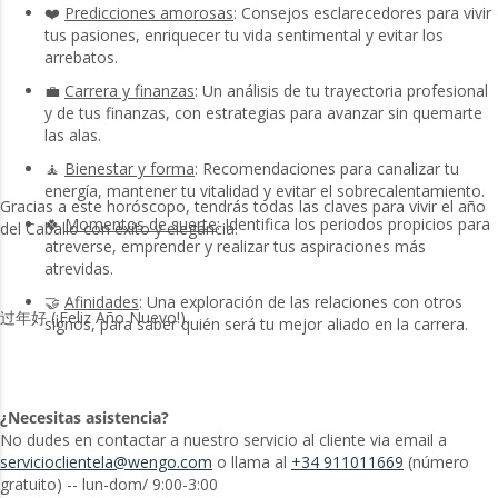
❤️
Predicciones amorosas
: Consejos esclarecedores para vivir
tus pasiones, enriquecer tu vida sentimental y evitar los
arrebatos.
💼
Carrera y finanzas
: Un análisis de tu trayectoria profesional
y de tus finanzas, con estrategias para avanzar sin quemarte
las alas.
🧘
Bienestar y forma
: Recomendaciones para canalizar tu
energía, mantener tu vitalidad y evitar el sobrecalentamiento.
Gracias a este horóscopo, tendrás todas las claves para vivir el año
🍀
Momentos de suerte
: Identifica los periodos propicios para
del Caballo con éxito y elegancia.
atreverse, emprender y realizar tus aspiraciones más
atrevidas.
🤝
Afinidades
: Una exploración de las relaciones con otros
过年好 (¡Feliz Año Nuevo!)
signos, para saber quién será tu mejor aliado en la carrera.
¿Necesitas asistencia?
No dudes en contactar a nuestro servicio al cliente via email a
servicioclientela@wengo.com
o llama al
+34 911011669
(número
gratuito) -- lun-dom/ 9:00-3:00