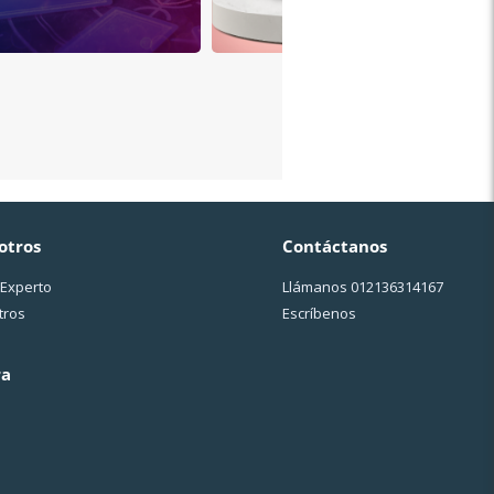
otros
Contáctanos
 Experto
Llámanos
012136314167
tros
Escríbenos
ra