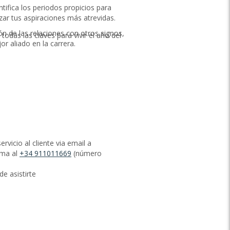
entifica los periodos propicios para
zar tus aspiraciones más atrevidas.
ón de las relaciones con otros signos,
odas las claves para vivir el año del
or aliado en la carrera.
vicio al cliente via email a
ama al
+34 911011669
(número
e asistirte