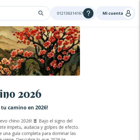
012136314167
Mi cuenta
ino 2026
e tu camino en 2026!
evo chino 2026! 🧧 Bajo el signo del
ete ímpetu, audacia y golpes de efecto.
e una guía completa para dominar las
e viene. Descubre lo que 2026 te