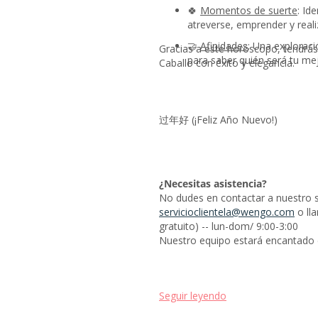
🍀
Momentos de suerte
: Id
atreverse, emprender y reali
🤝
Afinidades
: Una exploraci
Gracias a este horóscopo, tendrás t
para saber quién será tu mej
Caballo con éxito y elegancia.
过年好 (¡Feliz Año Nuevo!)
¿Necesitas asistencia?
No dudes en contactar a nuestro ser
servicioclientela@wengo.com
o ll
gratuito) -- lun-dom/ 9:00-3:00
Nuestro equipo estará encantado d
Seguir leyendo