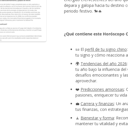
depara y galopa hacia tu destino co
periodo festivo. 🐎🔥
¿Qué contiene este Horóscopo 
📜 El p
erfil de tu signo chino
tu signo y cómo reacciona an
🌍
Tendencias del año 2026
tu año bajo la influencia de
desafíos emocionantes y la
aprovechar.
❤️
Predicciones amorosas
: 
pasiones, enriquecer tu vida 
💼
Carrera y finanzas
: Un an
tus finanzas, con estrategia
🧘
Bienestar y forma
: Recom
mantener tu vitalidad y evit