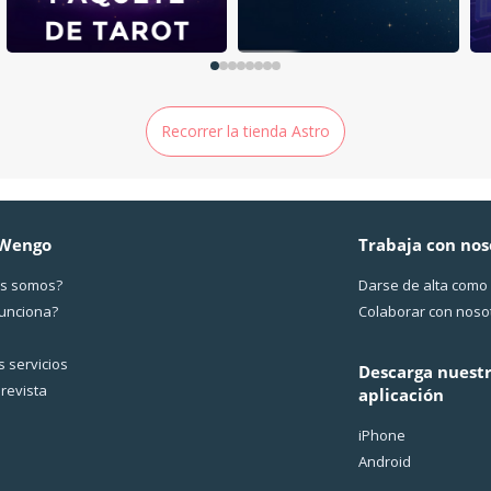
Recorrer la tienda Astro
 Wengo
Trabaja con nos
s somos?
Darse de alta como
funciona?
Colaborar con noso
 servicios
Descarga nuest
revista
aplicación
iPhone
Android