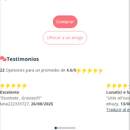
Comprar
Ofrecer a un amigo
Testimonios
22
Opiniones para un promedio de
4.6/5
Excelente
Lunatici e l
"Excelente , Gracias!!!!"
"Utile all'oc
luna222333727,
26/08/2025
eihazy,
13/0
Traducir al 