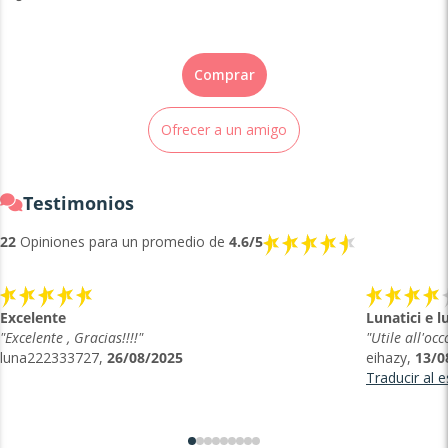
Comprar
Ofrecer a un amigo
Testimonios
22
Opiniones para un promedio de
4.6/5
Excelente
Lunatici e l
"Excelente , Gracias!!!!"
"Utile all'oc
luna222333727,
26/08/2025
eihazy,
13/0
Traducir al 