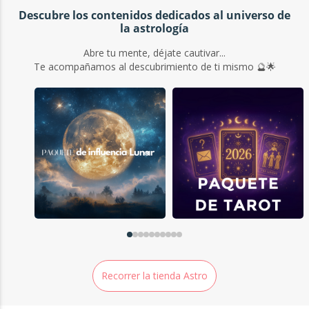
cartas), redactado con corazón y precisión. Un documento
Descubre los contenidos dedicados al universo de
valioso acompañado de mis recomendaciones personalizadas,
la astrología
para leer juntos o por separado.
Abre tu mente, déjate cautivar...
Te acompañamos al descubrimiento de ti mismo 🔮🌟
Entonces, ¿listos para hacer radiar vuestra pareja?
🎁 Oferta Descubrimiento Nuevos
Clientes
Disfruta de un -50% en tu primer estudio Dúo.
2,45€
4,90€
Recorrer la tienda Astro
Preguntas Frecuentes