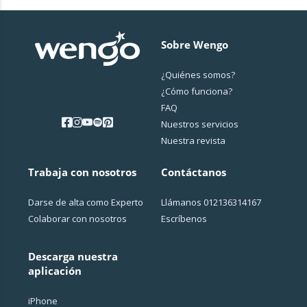
⏰ ¿Hacen falta las horas de nacimiento de las dos
Sobre Wengo
personas?
¿Quiénes somos?
¿Cо́mo funciona?
💔 ¿Vais a decirnos que rompamos si no es
FAQ
compatible?
Nuestros servicios
Nuestra revista
Trabaja con nosotros
Contáctanos
💍 ¿Está reservado a las parejas casadas?
Darse de alta como Experto
Llámanos
012136314167
Colaborar con nosotros
Escríbenos
📄 ¿En qué formato voy a recibirlo?
Descarga nuestra
aplicación
🔒 ¿Confidencialidad?
iPhone