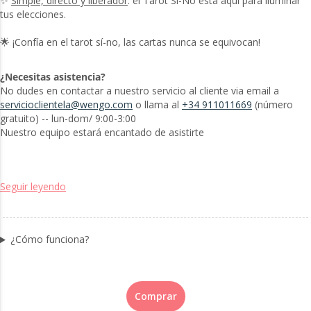
✨
Simple, directo y liberador
: el Tarot Sí-No está aquí para iluminar
tus elecciones.
🌟 ¡Confía en el tarot sí-no, las cartas nunca se equivocan!
¿Necesitas asistencia?
No dudes en contactar a nuestro servicio al cliente via email a
servicioclientela@wengo.com
o llama al
+34 911011669
(número
gratuito) -- lun-dom/ 9:00-3:00
Nuestro equipo estará encantado de asistirte
Seguir leyendo
¿Cómo funciona?
Comprar