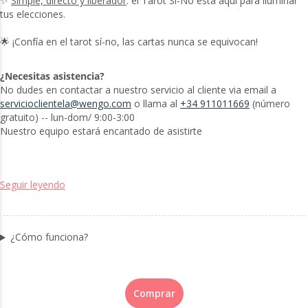
✨
Simple, directo y liberador
: el Tarot Sí-No está aquí para iluminar
tus elecciones.
🌟 ¡Confía en el tarot sí-no, las cartas nunca se equivocan!
¿Necesitas asistencia?
No dudes en contactar a nuestro servicio al cliente via email a
servicioclientela@wengo.com
o llama al
+34 911011669
(número
gratuito) -- lun-dom/ 9:00-3:00
Nuestro equipo estará encantado de asistirte
Seguir leyendo
¿Cómo funciona?
Comprar