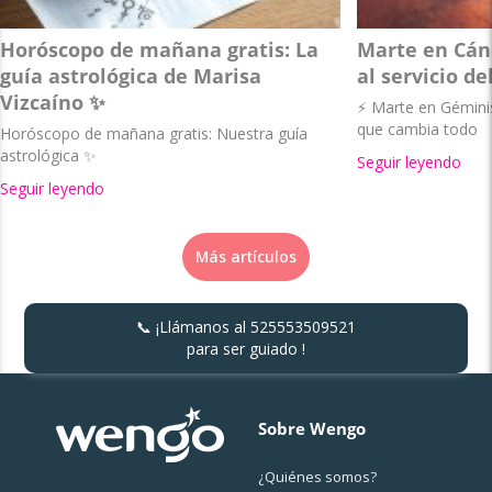
Horóscopo de mañana gratis: La
Marte en Cánc
guía astrológica de Marisa
al servicio de
Vizcaíno ✨
⚡ Marte en Géminis 
que cambia todo
Horóscopo de mañana gratis: Nuestra guía
astrológica ✨
Seguir leyendo
Seguir leyendo
Más artículos
📞 ¡Llámanos al
525553509521
para ser guiado !
Sobre Wengo
¿Quiénes somos?