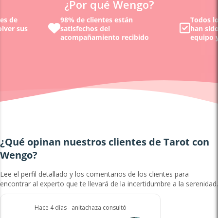
¿Por qué Wengo?
nes de
98% de clientes están
Todos lo
olver sus
satisfechos del
han sid
acompañamiento recibido
equipo y
¿Qué opinan nuestros clientes de Tarot con
Wengo?
Lee el perfil detallado y los comentarios de los clientes para
encontrar al experto que te llevará de la incertidumbre a la serenidad.
Hace 4 días - anitachaza consultó