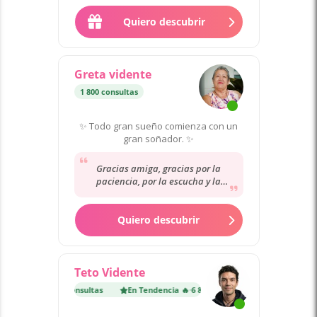
siempre en apoyo espiritual...
Quiero descubrir
Greta vidente
1 800 consultas
✨ Todo gran sueño comienza con un
gran soñador. ✨
Gracias amiga, gracias por la
paciencia, por la escucha y la
atención........................................................
..........................................................................
Quiero descubrir
...........................
Teto Vidente
dencia 🔥
·
6 800 consultas
En Tendencia 🔥
·
6 800 consultas