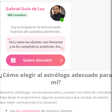
Gabriel Guía de Luz
600 consultas
En Tendencia 🔥
·
8 
Soy tu brújula en la emocionante
travesía del autodescubrimiento.
Tal y como me dijistes, me llamaron
y se ha cumplido tu predicion. Eres
un gran guia como tambien el don
de la...
Quiero descubrir
¿Cómo elegir al astrólogo adecuado para
mí?
Nuestros astrólogos son excepcionales y cuentan con miles de consultas.
Aquí abajo te proponemos algunas pautas para que escojas al experto
que mejor corresponda a tu situación:
Lee
los comentarios
de nuestros clientes