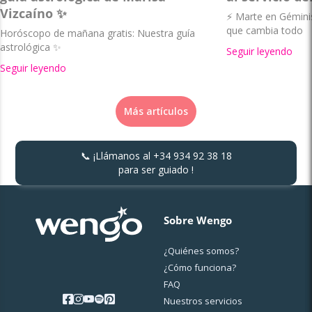
Vizcaíno ✨
⚡ Marte en Géminis 
que cambia todo
Horóscopo de mañana gratis: Nuestra guía
astrológica ✨
Seguir leyendo
Seguir leyendo
Más artículos
📞 ¡Llámanos al
+34 934 92 38 18
para ser guiado !
Sobre Wengo
¿Quiénes somos?
¿Cо́mo funciona?
FAQ
Nuestros servicios