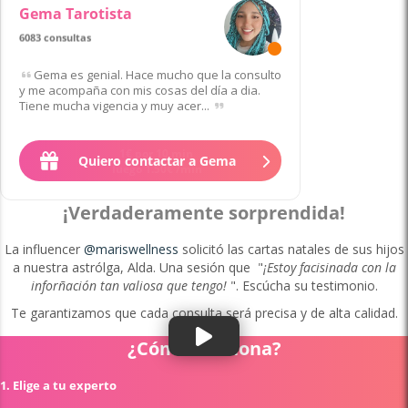
Gema Tarotista
6083 consultas
Gema es genial. Hace mucho que la consulto
y me acompaña con mis cosas del día a dia.
Tiene mucha vigencia y muy acer...
Quiero contactar a Gema
¡Verdaderamente sorprendida!
La influencer
@mariswellness
solicitó las cartas natales de sus hijos
a nuestra astrólga, Alda. Una sesión que "
¡Estoy facisinada con la
inforñación tan valiosa que tengo!
". Escúcha su testimonio.
Te garantizamos que cada consulta será precisa y de alta calidad.
¿Cómo funciona?
1. Elige a tu experto