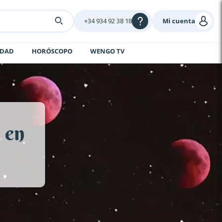
+34 934 92 38 18
Mi cuenta
IDAD
HORÓSCOPO
WENGO TV
 en