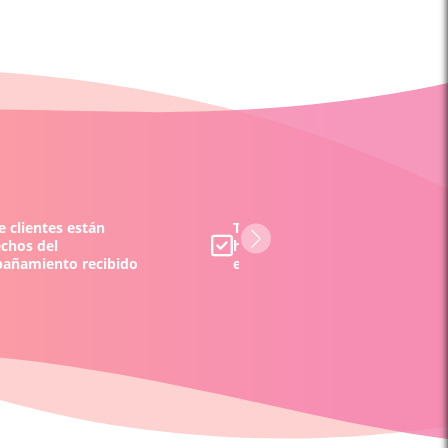
 clientes están
Todos los tarotistas y/o vident
echos del
han sido evaluados por nuestr
añamiento recibido
equipo y por nuestros clientes