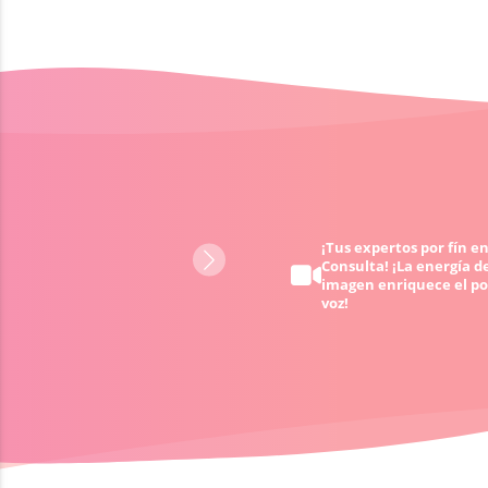
Obtén ayuda 24/7 - cuando
¡Tus expertos por fín en
Consulta! ¡La energía de
quieras y donde quieras
imagen enriquece el po
voz!