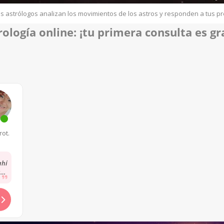
s astrólogos analizan los movimientos de los astros y responden a tus p
rología online
: ¡tu p
rimera consulta es gra
rot.
ahí
ato