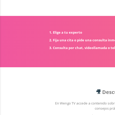
1. Elige a tu experto
2. Fija una cita o pide una consulta in
3. Consulta por chat, videollamada o te
🎥
Desc
En Wengo TV accede a contenido sob
consejos prá