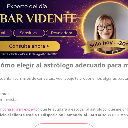
ómo elegir al astrólogo adecuado para 
cuentan con miles de consultas. Aquí abajo te proponemos algunas pauta
ientes
entrevistas
ncontrar a mi experto
"
que te ayudará a escoger al astrólogo que mejor c
cio al cliente está a tu disposición llamando al
+34 934 92 38 18
.
¡Esta