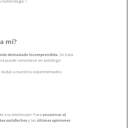
la numerología.✨
ra mí?
siendo demasiado incomprendida.
Se trata
era puede convertirse en astrólogo!
tus dudas a nuestros experimentados
 a tu interlocutor.
Para
encontrar al
tes satisfechos
y las
últimas opiniones