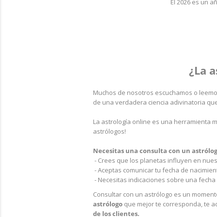
El 2026 es un añ
¿La a
Muchos de nosotros escuchamos o leemos
de una verdadera ciencia adivinatoria que
La astrología online es una herramienta 
astrólogos!
Necesitas una consulta con un astrólogo
- Crees que los planetas influyen en nues
- Aceptas comunicar tu fecha de nacimient
- Necesitas indicaciones sobre una fecha 
Consultar con un astrólogo es un momento
astrólogo
que mejor te corresponda, te a
de los clientes.