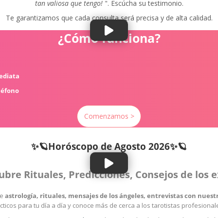
tan valiosa que tengo!
". Escúcha su testimonio.
Te garantizamos que cada consulta será precisa y de alta calidad.
¿Cómo funciona?
mediata
léfono
Comenzamos >
✨🪐Horóscopo de
Agosto 2026✨🪐
ubre Rituales, Predicciones, Consejos de los 
re
astrología, rituales, mensajes de los ángeles, entrevistas con nue
cticos para tu día a día y conoce más de cerca a los tarotistas profesiona