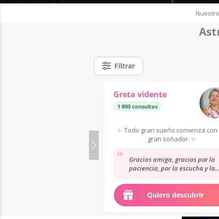
Nuestro
Ast
Filtrar
Greta vidente
1 800 consultas
✨ Todo gran sueño comienza con
gran soñador. ✨
Gracias amiga, gracias por la
paciencia, por la escucha y la
atención...................................................
.....................................................................
Quiero descubrir
...........................