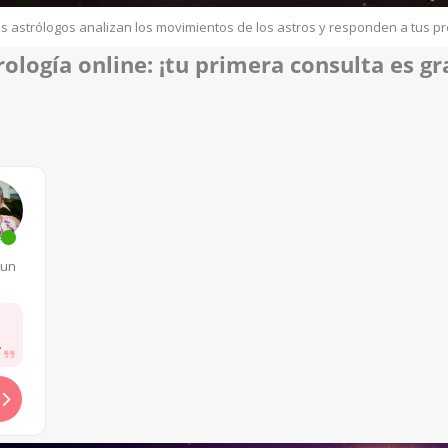
s astrólogos analizan los movimientos de los astros y responden a tus p
rología online
: ¡tu p
rimera consulta es gra
 un
.....
.....