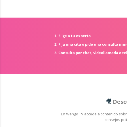
1. Elige a tu experto
2. Fija una cita o pide una consulta in
3. Consulta por chat, videollamada o te
🎥
Desc
En Wengo TV accede a contenido sob
consejos prá