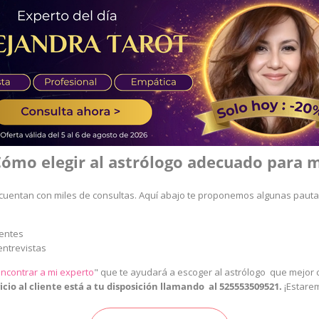
ómo elegir al astrólogo adecuado para 
cuentan con miles de consultas. Aquí abajo te proponemos algunas pauta
ientes
entrevistas
ncontrar a mi experto
"
que te ayudará a escoger al astrólogo que mejor c
cio al cliente está a tu disposición llamando al
525553509521
.
¡Estare