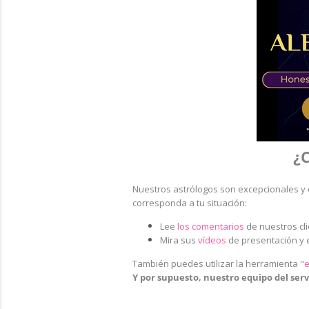
¿C
Nuestros astrólogos son excepcionales y 
corresponda a tu situación:
Lee
los comentarios
de nuestros cl
Mira sus
vídeos
de presentación y 
También puedes utilizar la herramienta
"
e
Y por supuesto, nuestro equipo del servi