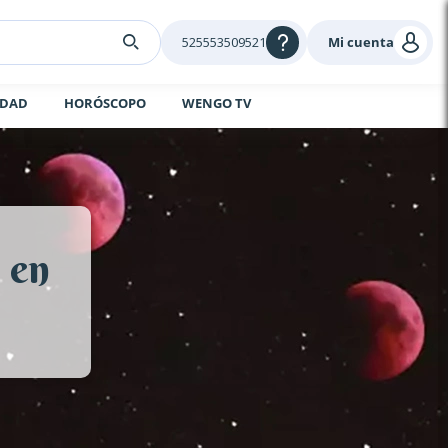
525553509521
Mi cuenta
IDAD
HORÓSCOPO
WENGO TV
 en