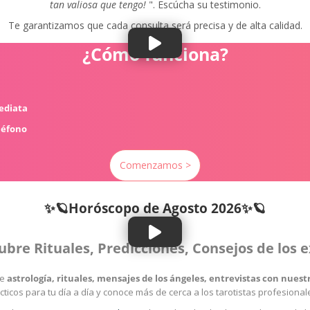
tan valiosa que tengo!
". Escúcha su testimonio.
Te garantizamos que cada consulta será precisa y de alta calidad.
¿Cómo funciona?
mediata
léfono
Comenzamos >
✨🪐Horóscopo de
Agosto 2026✨🪐
ubre Rituales, Predicciones, Consejos de los 
re
astrología, rituales, mensajes de los ángeles, entrevistas con nue
cticos para tu día a día y conoce más de cerca a los tarotistas profesiona