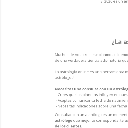
El 2026 es un añ
¿La a
Muchos de nosotros escuchamos o leemos
de una verdadera ciencia adivinatoria que
La astrología online es una herramienta 
astrólogos!
Necesitas una consulta con un astrólogo
- Crees que los planetas influyen en nues
- Aceptas comunicar tu fecha de nacimient
- Necesitas indicaciones sobre una fecha 
Consultar con un astrólogo es un momento
astrólogo
que mejor te corresponda, te a
de los clientes.