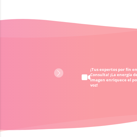
Obtén ayuda 24/7 - cuando
¡Tus expertos por fín en
Consulta! ¡La energía de
quieras y donde quieras
imagen enriquece el po
voz!