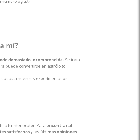
la numerología.✨
ra mí?
siendo demasiado incomprendida.
Se trata
era puede convertirse en astrólogo!
tus dudas a nuestros experimentados
 a tu interlocutor.
Para
encontrar al
tes satisfechos
y las
últimas opiniones