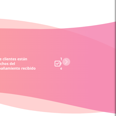
 clientes están
Todos los tarotistas y/o vident
echos del
han sido evaluados por nuestr
añamiento recibido
equipo y por nuestros clientes