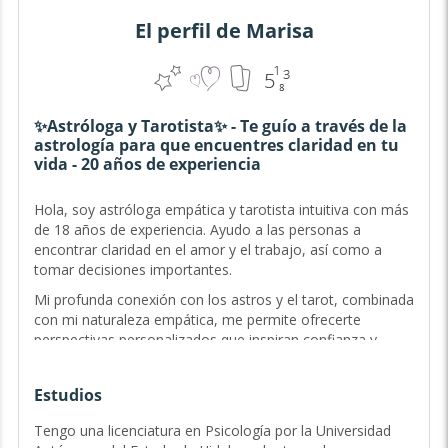
El perfil de Marisa
✨Astróloga y Tarotista✨ - Te guío a través de la
astrología para que encuentres claridad en tu
vida - 20 años de experiencia
Hola, soy astróloga empática y tarotista intuitiva con más
de 18 años de experiencia. Ayudo a las personas a
encontrar claridad en el amor y el trabajo, así como a
tomar decisiones importantes.
Mi profunda conexión con los astros y el tarot, combinada
con mi naturaleza empática, me permite ofrecerte
perspectivas personalizados que inspiran confianza y
transformación. ¿Te sientes estancado? ¿No sabes qué
decisión tomar? Estoy aquí para guiarte en cada paso del
Estudios
camino. Conmigo no solo obtendrás consejos, sino que
ganarás una aliada comprensiva que realmente entiende
Tengo una licenciatura en Psicología por la Universidad
tu viaje.