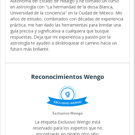
Autónoma del Estado de Hidalgo y he tomado un curso
Cuando se trata de amor, puedo ayudarte a descubrir las
en astrología con "La hermandad de la diosa Blanca,
respuestas que has estado buscando.
Universidad de la conciencia" en la Ciudad de México. Mis
años de estudio, combinados con décadas de experiencia
Si te preguntas si has conocido a tu alma gemela, si te
práctica, me han dado las herramientas para brindar una
encuentras en una relación difícil o si buscas orientación
guía precisa y significativa a cualquiera que busque
sobre cómo atraer a la pareja correcta, usaré la sabiduría
respuestas. Deja que mi experiencia y pasión por la
de los astros y del tarot para brindarte claridad y dirección.
astrología te ayuden a desbloquear el camino hacia un
Puedo ayudarte a comprender la compatibilidad con tu
futuro más brillante.
pareja, identificar los patrones que te frenan y revelar los
momentos clave en tu vida amorosa. Juntos
exploraremos cómo fortalecer tu relación actual o abrir la
puerta a conexiones nuevas y significativas. El amor no
Reconocimientos Wengo
tiene por qué ser confuso: permíteme ayudarte a
encontrar la claridad y la plenitud que mereces❤️
Exclusivo Wengo
La etiqueta Exclusivo Wengo está
reservado para los expertos que no
encontrarás en ningún otro sitio