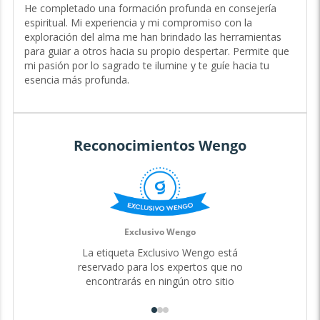
de Experiencia
He completado una formación profunda en consejería
espiritual. Mi experiencia y mi compromiso con la
Hola, soy Ara Aquila, una guía espiritual indulgente e
exploración del alma me han brindado las herramientas
intuitiva con 9 años de experiencia acompañando a las
para guiar a otros hacia su propio despertar. Permite que
personas en su búsqueda de propósito y conexión con lo
mi pasión por lo sagrado te ilumine y te guíe hacia tu
divino.
esencia más profunda.
Mi profunda conexión con la espiritualidad, combinada
con mi naturaleza empática, me permite ofrecerte una
guía personalizada que inspira confianza y trascendencia.
Ya sea que te sientas desorientado o anhelando un mayor
Reconocimientos Wengo
significado, estoy aquí para caminar contigo en cada paso
de tu sendero. Conmigo, no solo encontrarás respuestas,
sino que también descubrirás un espacio seguro para
explorar tu verdad interior.
Mi propia exploración del alma me ha llevado a conectar
con la sabiduría ancestral, y ahora comparto este camino
Exclusivo Wengo
contigo para que también encuentres tu propia conexión
La etiqueta Exclusivo Wengo está
con lo sagrado.
reservado para los expertos que no
A través de mis dones espirituales y mi capacidad de guía,
encontrarás en ningún otro sitio
puedo ofrecerte perspectivas profundas sobre tu camino
de vida, tus relaciones y tu potencial más elevado. Juntos,