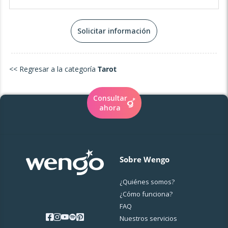
podemos desvelar los misterios de tu alma y crear un
futuro lleno de luz y propósito. El camino espiritual no
tiene por qué ser solitario: permíteme ser tu compañera
Solicitar información
en esta sagrada travesía. 💜
<< Regresar a la categoría
Tarot
Consultar
ahora
Sobre Wengo
¿Quiénes somos?
¿Cо́mo funciona?
FAQ
Nuestros servicios