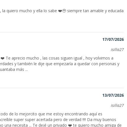
 , la quiero mucho y ella lo sabe ❤️🥹 siempre tan amable y educada
17/07/2026
isilla27
. ❤️ Te aprecio mucho , las cosas siguen igual , hoy volvimos a
verdades y también le dije que empezaría a quedar con personas y
guantaba más ...
13/07/2026
isilla27
odo de lo mejorcito que me estoy encontrando aquí es
increíble super super acertada pero de verdad !!!! Da muy buenos
 una necesita ... Te dejé un privado ❤️ te quiero mucho amiga de