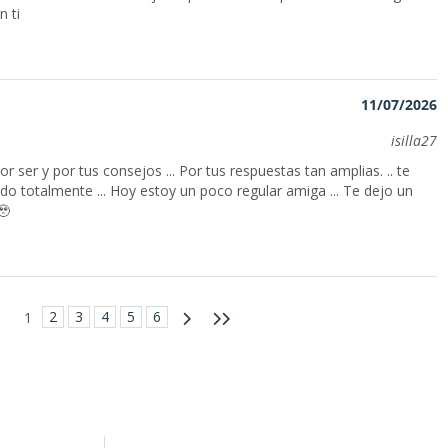
n ti
11/07/2026
isilla27
r ser y por tus consejos ... Por tus respuestas tan amplias. .. te
do totalmente ... Hoy estoy un poco regular amiga ... Te dejo un
🥹
2
3
4
5
6
1