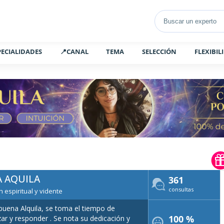
PECIALIDADES
📍CANAL
TEMA
SELECCIÓN
FLEXIBIL
A AQUILA
361
consultas
 espiritual y vidente
uena Alquila, se toma el tiempo de
100 %
zar y responder . Se nota su dedicación y