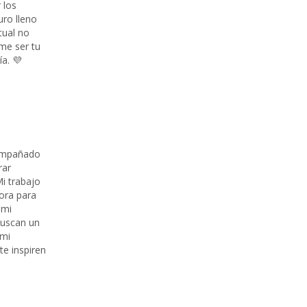
 los
uro lleno
tual no
eme ser tu
a. 💜
compañado
rar
Mi trabajo
ora para
 mi
buscan un
 mi
te inspiren