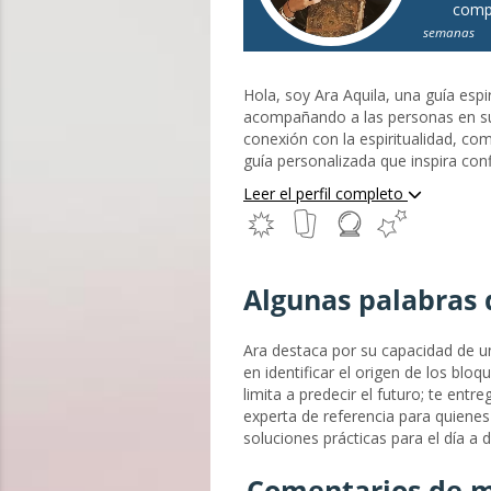
comp
semanas
Hola, soy Ara Aquila, una guía espir
acompañando a las personas en su
conexión con la espiritualidad, c
guía personalizada que inspira con
anhelando un mayor significado, e
Leer el perfil completo
del Sendero Sagrado y Exploradora 
espiritual indulgente e intuitiva 
búsqueda de propósito y conexión c
combinada con mi naturaleza empá
Algunas palabras 
Ara destaca por su capacidad de un
en identificar el origen de los bl
limita a predecir el futuro; te entr
experta de referencia para quienes 
soluciones prácticas para el día a d
Comentarios de m