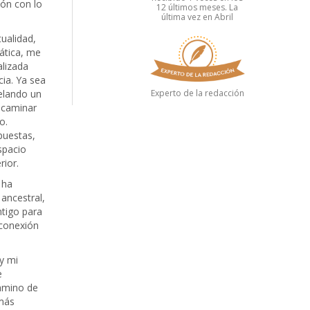
ón con lo
12 últimos meses. La
última vez en Abril
tualidad,
ática, me
alizada
cia. Ya sea
elando un
Experto de la redacción
 caminar
o.
puestas,
spacio
rior.
 ha
 ancestral,
tigo para
 conexión
 y mi
e
camino de
 más