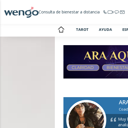
Consulta de bienestar a distancia
TAROT
AYUDA
ES
AR
Coach
Muy b
anali