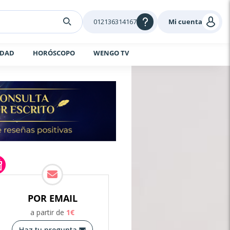
012136314167
Mi cuenta
IDAD
HORÓSCOPO
WENGO TV
POR EMAIL
a partir de
1
€
Haz tu pregunta