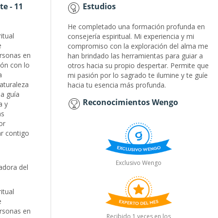
te - 11
Estudios
He completado una formación profunda en
itual
consejería espiritual. Mi experiencia y mi
e
compromiso con la exploración del alma me
rsonas en
han brindado las herramientas para guiar a
ón con lo
otros hacia su propio despertar. Permite que
a
mi pasión por lo sagrado te ilumine y te guíe
aturaleza
hacia tu esencia más profunda.
a guía
Reconocimientos Wengo
a y
as
or
ar contigo
Exclusivo Wengo
adora del
itual
e
rsonas en
Recibido 1 veces en los