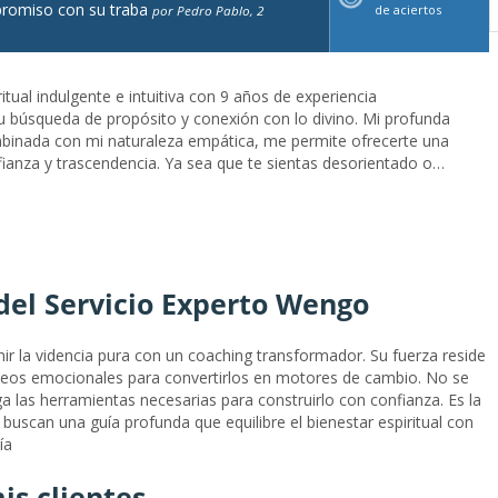
romiso con su traba
de aciertos
por Pedro Pablo, 2
itual indulgente e intuitiva con 9 años de experiencia
 búsqueda de propósito y conexión con lo divino. Mi profunda
ombinada con mi naturaleza empática, me permite ofrecerte una
fianza y trascendencia. Ya sea que te sientas desorientado o
stoy aquí para caminar contigo en cada paso de tu sendero...Guía
del Ser - 9 años de ExperienciaHola, soy Ara Aquila, una guía
con 9 años de experiencia acompañando a las personas en su
on lo divino.Mi profunda conexión con la espiritualidad,
tica, me perm...
del Servicio Experto Wengo
ir la videncia pura con un coaching transformador. Su fuerza reside
oqueos emocionales para convertirlos en motores de cambio. No se
ega las herramientas necesarias para construirlo con confianza. Es la
buscan una guía profunda que equilibre el bienestar espiritual con
ía
is clientes