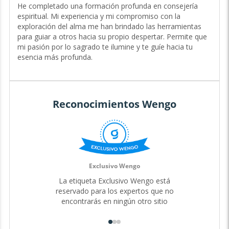
de Experiencia
He completado una formación profunda en consejería
espiritual. Mi experiencia y mi compromiso con la
Hola, soy Ara Aquila, una guía espiritual indulgente e
exploración del alma me han brindado las herramientas
intuitiva con 9 años de experiencia acompañando a las
para guiar a otros hacia su propio despertar. Permite que
personas en su búsqueda de propósito y conexión con lo
mi pasión por lo sagrado te ilumine y te guíe hacia tu
divino.
esencia más profunda.
Mi profunda conexión con la espiritualidad, combinada
con mi naturaleza empática, me permite ofrecerte una
guía personalizada que inspira confianza y trascendencia.
Ya sea que te sientas desorientado o anhelando un mayor
Reconocimientos Wengo
significado, estoy aquí para caminar contigo en cada paso
de tu sendero. Conmigo, no solo encontrarás respuestas,
sino que también descubrirás un espacio seguro para
explorar tu verdad interior.
Mi propia exploración del alma me ha llevado a conectar
con la sabiduría ancestral, y ahora comparto este camino
Exclusivo Wengo
contigo para que también encuentres tu propia conexión
La etiqueta Exclusivo Wengo está
con lo sagrado.
reservado para los expertos que no
A través de mis dones espirituales y mi capacidad de guía,
encontrarás en ningún otro sitio
puedo ofrecerte perspectivas profundas sobre tu camino
de vida, tus relaciones y tu potencial más elevado. Juntos,