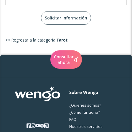
podemos desvelar los misterios de tu alma y crear un
futuro lleno de luz y propósito. El camino espiritual no
tiene por qué ser solitario: permíteme ser tu compañera
Solicitar información
en esta sagrada travesía. 💜
<< Regresar a la categoría
Tarot
Consultar
ahora
Sobre Wengo
¿Quiénes somos?
¿Cо́mo funciona?
FAQ
Nuestros servicios