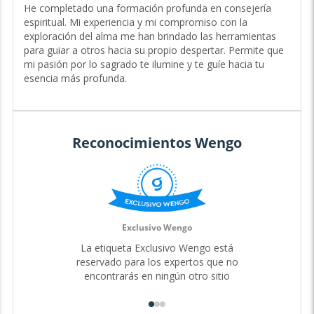
de Experiencia
He completado una formación profunda en consejería
espiritual. Mi experiencia y mi compromiso con la
Hola, soy Ara Aquila, una guía espiritual indulgente e
exploración del alma me han brindado las herramientas
intuitiva con 9 años de experiencia acompañando a las
para guiar a otros hacia su propio despertar. Permite que
personas en su búsqueda de propósito y conexión con lo
mi pasión por lo sagrado te ilumine y te guíe hacia tu
divino.
esencia más profunda.
Mi profunda conexión con la espiritualidad, combinada
con mi naturaleza empática, me permite ofrecerte una
guía personalizada que inspira confianza y trascendencia.
Ya sea que te sientas desorientado o anhelando un mayor
Reconocimientos Wengo
significado, estoy aquí para caminar contigo en cada paso
de tu sendero. Conmigo, no solo encontrarás respuestas,
sino que también descubrirás un espacio seguro para
explorar tu verdad interior.
Mi propia exploración del alma me ha llevado a conectar
con la sabiduría ancestral, y ahora comparto este camino
Exclusivo Wengo
contigo para que también encuentres tu propia conexión
La etiqueta Exclusivo Wengo está
con lo sagrado.
reservado para los expertos que no
A través de mis dones espirituales y mi capacidad de guía,
encontrarás en ningún otro sitio
puedo ofrecerte perspectivas profundas sobre tu camino
de vida, tus relaciones y tu potencial más elevado. Juntos,