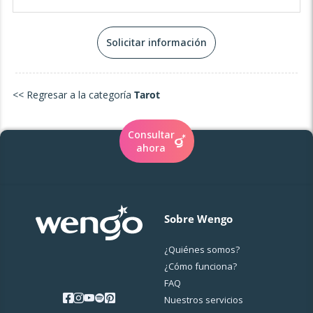
podemos desvelar los misterios de tu alma y crear un
futuro lleno de luz y propósito. El camino espiritual no
tiene por qué ser solitario: permíteme ser tu compañera
Solicitar información
en esta sagrada travesía. 💜
<< Regresar a la categoría
Tarot
Consultar
ahora
Sobre Wengo
¿Quiénes somos?
¿Cо́mo funciona?
FAQ
Nuestros servicios