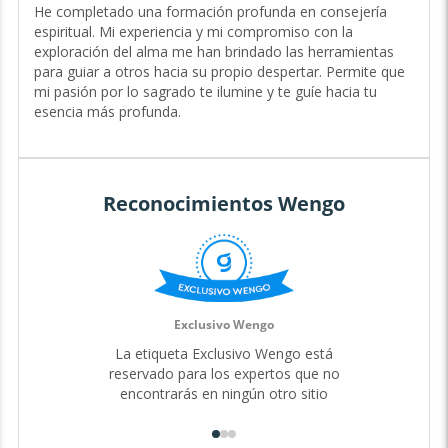
de Experiencia
He completado una formación profunda en consejería
espiritual. Mi experiencia y mi compromiso con la
Hola, soy Ara Aquila, una guía espiritual indulgente e
exploración del alma me han brindado las herramientas
intuitiva con 9 años de experiencia acompañando a las
para guiar a otros hacia su propio despertar. Permite que
personas en su búsqueda de propósito y conexión con lo
mi pasión por lo sagrado te ilumine y te guíe hacia tu
divino.
esencia más profunda.
Mi profunda conexión con la espiritualidad, combinada
con mi naturaleza empática, me permite ofrecerte una
guía personalizada que inspira confianza y trascendencia.
Ya sea que te sientas desorientado o anhelando un mayor
Reconocimientos Wengo
significado, estoy aquí para caminar contigo en cada paso
de tu sendero. Conmigo, no solo encontrarás respuestas,
sino que también descubrirás un espacio seguro para
explorar tu verdad interior.
Mi propia exploración del alma me ha llevado a conectar
con la sabiduría ancestral, y ahora comparto este camino
Exclusivo Wengo
contigo para que también encuentres tu propia conexión
La etiqueta Exclusivo Wengo está
con lo sagrado.
reservado para los expertos que no
A través de mis dones espirituales y mi capacidad de guía,
encontrarás en ningún otro sitio
puedo ofrecerte perspectivas profundas sobre tu camino
de vida, tus relaciones y tu potencial más elevado. Juntos,