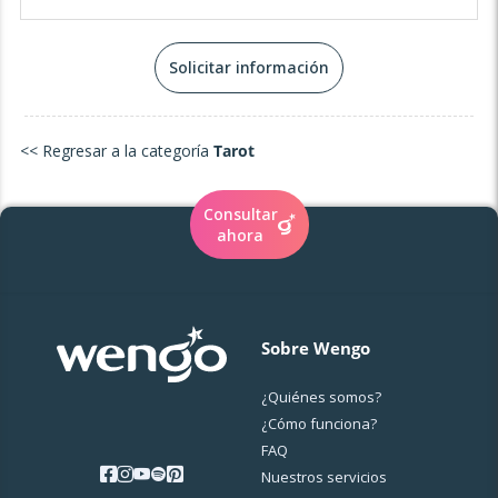
podemos desvelar los misterios de tu alma y crear un
futuro lleno de luz y propósito. El camino espiritual no
tiene por qué ser solitario: permíteme ser tu compañera
Solicitar información
en esta sagrada travesía. 💜
<< Regresar a la categoría
Tarot
Consultar
ahora
Sobre Wengo
¿Quiénes somos?
¿Cо́mo funciona?
FAQ
Nuestros servicios