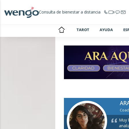
Consulta de bienestar a distancia
TAROT
AYUDA
ES
AR
Coach
Muy b
anali