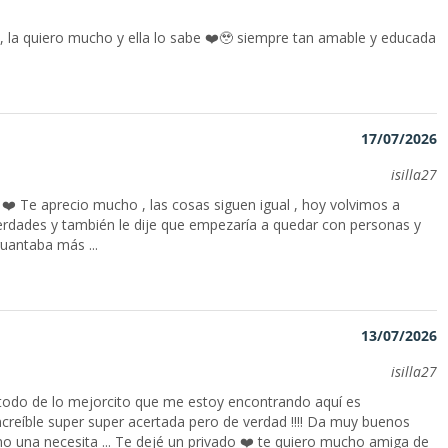
 , la quiero mucho y ella lo sabe ❤️🥹 siempre tan amable y educada
17/07/2026
isilla27
. ❤️ Te aprecio mucho , las cosas siguen igual , hoy volvimos a
verdades y también le dije que empezaría a quedar con personas y
guantaba más ...
13/07/2026
isilla27
odo de lo mejorcito que me estoy encontrando aquí es
increíble super super acertada pero de verdad !!!! Da muy buenos
 una necesita ... Te dejé un privado ❤️ te quiero mucho amiga de