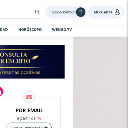
525553509521
Mi cuenta
IDAD
HORÓSCOPO
WENGO TV
POR EMAIL
a partir de
1
€
Haz tu pregunta