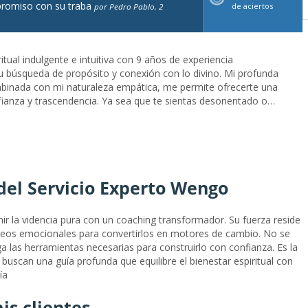
romiso con su traba
de aciertos
por Pedro Pablo, 2
itual indulgente e intuitiva con 9 años de experiencia
 búsqueda de propósito y conexión con lo divino. Mi profunda
ombinada con mi naturaleza empática, me permite ofrecerte una
fianza y trascendencia. Ya sea que te sientas desorientado o
stoy aquí para caminar contigo en cada paso de tu sendero...Guía
del Ser - 9 años de ExperienciaHola, soy Ara Aquila, una guía
con 9 años de experiencia acompañando a las personas en su
on lo divino.Mi profunda conexión con la espiritualidad,
tica, me perm...
del Servicio Experto Wengo
ir la videncia pura con un coaching transformador. Su fuerza reside
oqueos emocionales para convertirlos en motores de cambio. No se
ega las herramientas necesarias para construirlo con confianza. Es la
buscan una guía profunda que equilibre el bienestar espiritual con
ía
is clientes