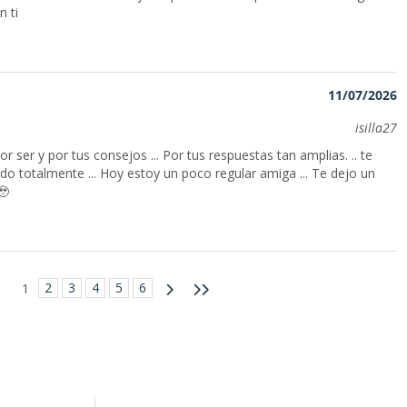
n ti
11/07/2026
isilla27
r ser y por tus consejos ... Por tus respuestas tan amplias. .. te
do totalmente ... Hoy estoy un poco regular amiga ... Te dejo un
🥹
2
3
4
5
6
1