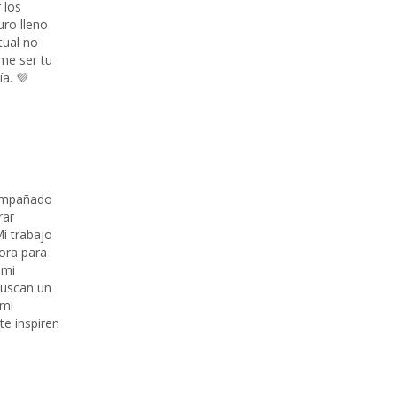
 los
uro lleno
tual no
eme ser tu
a. 💜
compañado
rar
Mi trabajo
ora para
 mi
buscan un
 mi
te inspiren