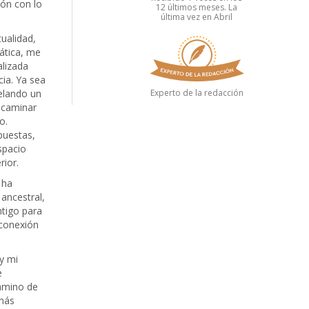
ón con lo
12 últimos meses. La
última vez en Abril
tualidad,
ática, me
alizada
cia. Ya sea
elando un
Experto de la redacción
 caminar
o.
puestas,
spacio
rior.
 ha
 ancestral,
tigo para
 conexión
 y mi
e
camino de
 más