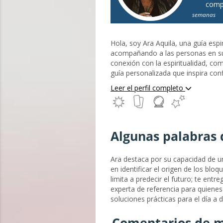
comp
semanas
Hola, soy Ara Aquila, una guía espir
acompañando a las personas en su
conexión con la espiritualidad, c
guía personalizada que inspira con
anhelando un mayor significado, e
Leer el perfil completo
del Sendero Sagrado y Exploradora 
espiritual indulgente e intuitiva 
búsqueda de propósito y conexión c
combinada con mi naturaleza empá
Algunas palabras 
Ara destaca por su capacidad de un
en identificar el origen de los bl
limita a predecir el futuro; te entr
experta de referencia para quienes 
soluciones prácticas para el día a d
Comentarios de m