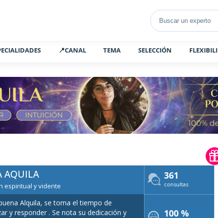
PECIALIDADES
📍CANAL
TEMA
SELECCIÓN
FLEXIBIL
A AQUILA
361
consultas
 espiritual y vidente
uena Alquila, se toma el tiempo de
100 %
zar y responder . Se nota su dedicación y