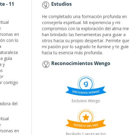
te - 11
Estudios
He completado una formación profunda en
itual
consejería espiritual. Mi experiencia y mi
e
compromiso con la exploración del alma me
rsonas en
han brindado las herramientas para guiar a
ón con lo
otros hacia su propio despertar. Permite que
a
mi pasión por lo sagrado te ilumine y te guíe
aturaleza
hacia tu esencia más profunda.
a guía
Reconocimientos Wengo
a y
as
or
ar contigo
Exclusivo Wengo
adora del
itual
e
rsonas en
Recibido 1 veces en los