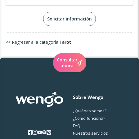
podemos desvelar los misterios de tu alma y crear un
futuro lleno de luz y propósito. El camino espiritual no
tiene por qué ser solitario: permíteme ser tu compañera
Solicitar información
en esta sagrada travesía. 💜
<< Regresar a la categoría
Tarot
Consultar
ahora
Sobre Wengo
¿Quiénes somos?
¿Cо́mo funciona?
FAQ
Nuestros servicios