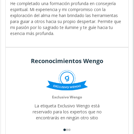
de Experiencia
He completado una formación profunda en consejería
espiritual. Mi experiencia y mi compromiso con la
Hola, soy Ara Aquila, una guía espiritual indulgente e
exploración del alma me han brindado las herramientas
intuitiva con 9 años de experiencia acompañando a las
para guiar a otros hacia su propio despertar. Permite que
personas en su búsqueda de propósito y conexión con lo
mi pasión por lo sagrado te ilumine y te guíe hacia tu
divino.
esencia más profunda.
Mi profunda conexión con la espiritualidad, combinada
con mi naturaleza empática, me permite ofrecerte una
guía personalizada que inspira confianza y trascendencia.
Ya sea que te sientas desorientado o anhelando un mayor
Reconocimientos Wengo
significado, estoy aquí para caminar contigo en cada paso
de tu sendero. Conmigo, no solo encontrarás respuestas,
sino que también descubrirás un espacio seguro para
explorar tu verdad interior.
Mi propia exploración del alma me ha llevado a conectar
con la sabiduría ancestral, y ahora comparto este camino
Exclusivo Wengo
contigo para que también encuentres tu propia conexión
La etiqueta Exclusivo Wengo está
con lo sagrado.
reservado para los expertos que no
A través de mis dones espirituales y mi capacidad de guía,
encontrarás en ningún otro sitio
puedo ofrecerte perspectivas profundas sobre tu camino
de vida, tus relaciones y tu potencial más elevado. Juntos,