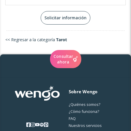
podemos desvelar los misterios de tu alma y crear un
futuro lleno de luz y propósito. El camino espiritual no
tiene por qué ser solitario: permíteme ser tu compañera
Solicitar información
en esta sagrada travesía. 💜
<< Regresar a la categoría
Tarot
Consultar
ahora
Sobre Wengo
¿Quiénes somos?
¿Cо́mo funciona?
FAQ
Nuestros servicios