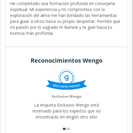
de Experiencia
He completado una formación profunda en consejería
espiritual. Mi experiencia y mi compromiso con la
Hola, soy Ara Aquila, una guía espiritual indulgente e
exploración del alma me han brindado las herramientas
intuitiva con 9 años de experiencia acompañando a las
para guiar a otros hacia su propio despertar. Permite que
personas en su búsqueda de propósito y conexión con lo
mi pasión por lo sagrado te ilumine y te guíe hacia tu
divino.
esencia más profunda.
Mi profunda conexión con la espiritualidad, combinada
con mi naturaleza empática, me permite ofrecerte una
guía personalizada que inspira confianza y trascendencia.
Ya sea que te sientas desorientado o anhelando un mayor
Reconocimientos Wengo
significado, estoy aquí para caminar contigo en cada paso
de tu sendero. Conmigo, no solo encontrarás respuestas,
sino que también descubrirás un espacio seguro para
explorar tu verdad interior.
Mi propia exploración del alma me ha llevado a conectar
con la sabiduría ancestral, y ahora comparto este camino
Exclusivo Wengo
contigo para que también encuentres tu propia conexión
La etiqueta Exclusivo Wengo está
con lo sagrado.
reservado para los expertos que no
A través de mis dones espirituales y mi capacidad de guía,
encontrarás en ningún otro sitio
puedo ofrecerte perspectivas profundas sobre tu camino
de vida, tus relaciones y tu potencial más elevado. Juntos,