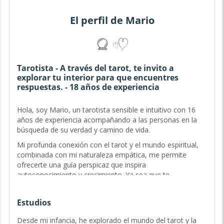
El perfil de Mario
Tarotista - A través del tarot, te invito a
explorar tu interior para que encuentres
respuestas. - 18 años de experiencia
Hola, soy Mario, un tarotista sensible e intuitivo con 16
años de experiencia acompañando a las personas en la
búsqueda de su verdad y camino de vida.
Mi profunda conexión con el tarot y el mundo espiritual,
combinada con mi naturaleza empática, me permite
ofrecerte una guía perspicaz que inspira
autoconocimiento y crecimiento. Ya sea que te
encuentres en un cruce de caminos o anhelando una
mayor comprensión de tu destino, estoy aquí para
Estudios
caminar contigo en cada paso de tu viaje. Conmigo, no
solo encontrarás respuestas, sino que también
Desde mi infancia, he explorado el mundo del tarot y la