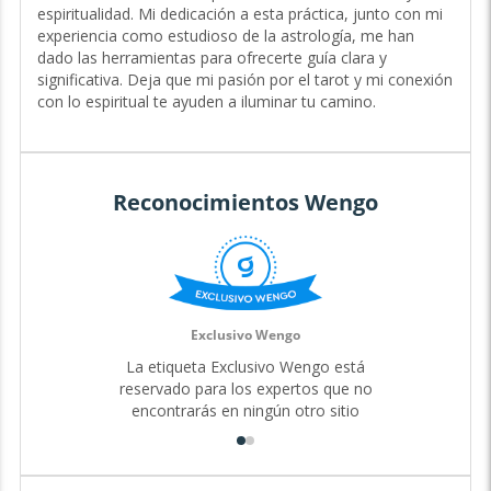
descubrirás un espacio sagrado para explorar tu sabiduría
espiritualidad. Mi dedicación a esta práctica, junto con mi
interior.
experiencia como estudioso de la astrología, me han
Mi propia exploración del tarot y la espiritualidad me han
dado las herramientas para ofrecerte guía clara y
llevado a entender los misterios de la vida, y ahora
significativa. Deja que mi pasión por el tarot y mi conexión
comparto contigo esta guía para que también encuentres
con lo espiritual te ayuden a iluminar tu camino.
tu conexión con lo divino y tu potencial único.
A través de la sabiduría de los arcanos, y mi experiencia
como estudioso de la astrología, puedo ofrecerte
Reconocimientos Wengo
perspectivas profundas sobre tus desafíos, relaciones y
las oportunidades que se presentan en tu camino. Juntos,
podemos desvelar las claves de tu destino y crear un
futuro lleno de luz y propósito. El viaje de la vida no tiene
por qué ser confuso: permíteme ser tu compañero en
esta sagrada travesía. 💚
Exclusivo Wengo
La etiqueta Exclusivo Wengo está
reservado para los expertos que no
encontrarás en ningún otro sitio