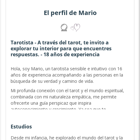
El perfil de Mario
Tarotista - A través del tarot, te invito a
explorar tu interior para que encuentres
respuestas. - 18 años de experiencia
Hola, soy Mario, un tarotista sensible e intuitivo con 16
años de experiencia acompañando a las personas en la
búsqueda de su verdad y camino de vida.
Mi profunda conexión con el tarot y el mundo espiritual,
combinada con mi naturaleza empática, me permite
ofrecerte una guía perspicaz que inspira
autoconocimiento y crecimiento. Ya sea que te
encuentres en un cruce de caminos o anhelando una
mayor comprensión de tu destino, estoy aquí para
Estudios
caminar contigo en cada paso de tu viaje. Conmigo, no
solo encontrarás respuestas, sino que también
Desde mi infancia, he explorado el mundo del tarot y la