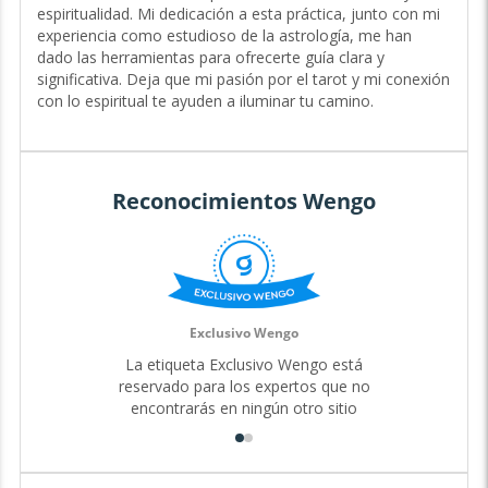
descubrirás un espacio sagrado para explorar tu sabiduría
espiritualidad. Mi dedicación a esta práctica, junto con mi
interior.
experiencia como estudioso de la astrología, me han
Mi propia exploración del tarot y la espiritualidad me han
dado las herramientas para ofrecerte guía clara y
llevado a entender los misterios de la vida, y ahora
significativa. Deja que mi pasión por el tarot y mi conexión
comparto contigo esta guía para que también encuentres
con lo espiritual te ayuden a iluminar tu camino.
tu conexión con lo divino y tu potencial único.
A través de la sabiduría de los arcanos, y mi experiencia
como estudioso de la astrología, puedo ofrecerte
Reconocimientos Wengo
perspectivas profundas sobre tus desafíos, relaciones y
las oportunidades que se presentan en tu camino. Juntos,
podemos desvelar las claves de tu destino y crear un
futuro lleno de luz y propósito. El viaje de la vida no tiene
por qué ser confuso: permíteme ser tu compañero en
esta sagrada travesía. 💚
Exclusivo Wengo
La etiqueta Exclusivo Wengo está
reservado para los expertos que no
encontrarás en ningún otro sitio