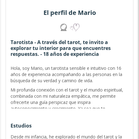
El perfil de Mario
Tarotista - A través del tarot, te invito a
explorar tu interior para que encuentres
respuestas. - 18 años de experiencia
Hola, soy Mario, un tarotista sensible e intuitivo con 16
años de experiencia acompañando a las personas en la
búsqueda de su verdad y camino de vida.
Mi profunda conexión con el tarot y el mundo espiritual,
combinada con mi naturaleza empática, me permite
ofrecerte una guía perspicaz que inspira
autoconocimiento y crecimiento. Ya sea que te
encuentres en un cruce de caminos o anhelando una
mayor comprensión de tu destino, estoy aquí para
Estudios
caminar contigo en cada paso de tu viaje. Conmigo, no
solo encontrarás respuestas, sino que también
Desde mi infancia, he explorado el mundo del tarot y la