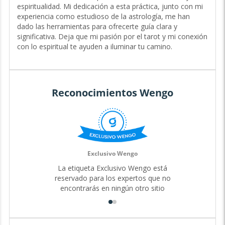
descubrirás un espacio sagrado para explorar tu sabiduría
espiritualidad. Mi dedicación a esta práctica, junto con mi
interior.
experiencia como estudioso de la astrología, me han
Mi propia exploración del tarot y la espiritualidad me han
dado las herramientas para ofrecerte guía clara y
llevado a entender los misterios de la vida, y ahora
significativa. Deja que mi pasión por el tarot y mi conexión
comparto contigo esta guía para que también encuentres
con lo espiritual te ayuden a iluminar tu camino.
tu conexión con lo divino y tu potencial único.
A través de la sabiduría de los arcanos, y mi experiencia
como estudioso de la astrología, puedo ofrecerte
Reconocimientos Wengo
perspectivas profundas sobre tus desafíos, relaciones y
las oportunidades que se presentan en tu camino. Juntos,
podemos desvelar las claves de tu destino y crear un
futuro lleno de luz y propósito. El viaje de la vida no tiene
por qué ser confuso: permíteme ser tu compañero en
esta sagrada travesía. 💚
Exclusivo Wengo
La etiqueta Exclusivo Wengo está
reservado para los expertos que no
encontrarás en ningún otro sitio