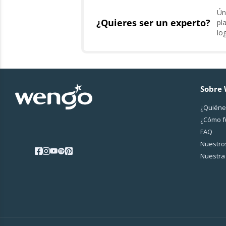
Ún
¿Quieres ser un experto?
pl
lo
Sobre
¿Quiéne
¿Cо́mo 
FAQ
Nuestros
Nuestra 