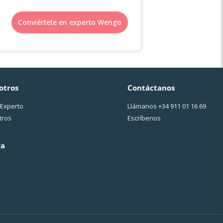
Conviértete en experto Wengo
otros
Contáctanos
 Experto
Llámanos
+34 911 01 16 69
tros
Escríbenos
ra