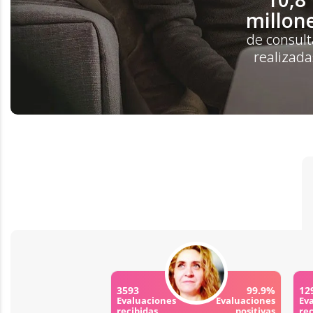
millon
de consult
realizada
3593
99.9%
12
Evaluaciones
Evaluaciones
Ev
recibidas
positivas
rec