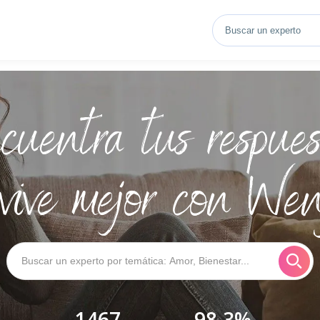
cuentra tus respues
vive mejor con We
1467
98,3%