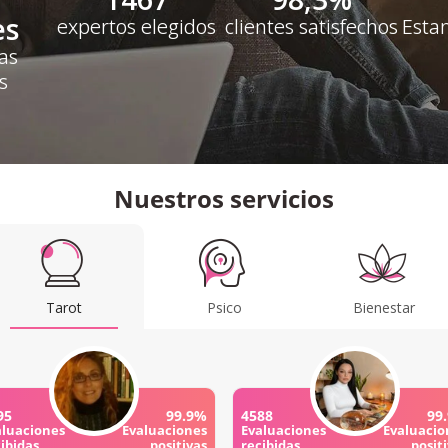
es
expertos elegidos
clientes satisfechos
Esta
as
s
Nuestros servicios
Tarot
Psico
Bienestar
95
99.9%
4588
99
aluaciones
Evaluaciones
Evaluaciones
Evaluacio
ibidas
positivas
recibidas
posit