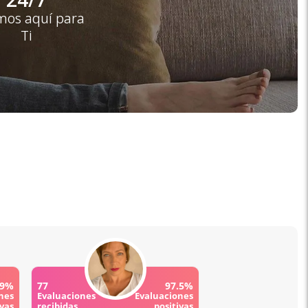
mos aquí para
Ti
.9%
77
97.5%
nes
Evaluaciones
Evaluaciones
ivas
recibidas
positivas