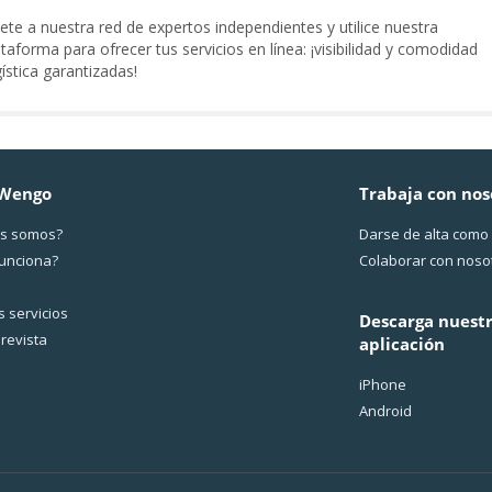
ete a nuestra red de expertos independientes y utilice nuestra
ataforma para ofrecer tus servicios en línea: ¡visibilidad y comodidad
gística garantizadas!
 Wengo
Trabaja con nos
s somos?
Darse de alta como
funciona?
Colaborar con noso
 servicios
Descarga nuest
revista
aplicación
iPhone
Android