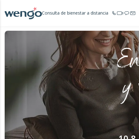
Consulta de bienestar a distancia
En
y 
10,8