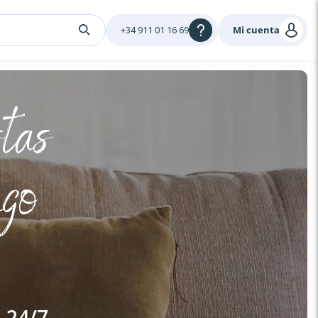
+34 911 01 16 69
Mi cuenta
tas
ngo
24/7