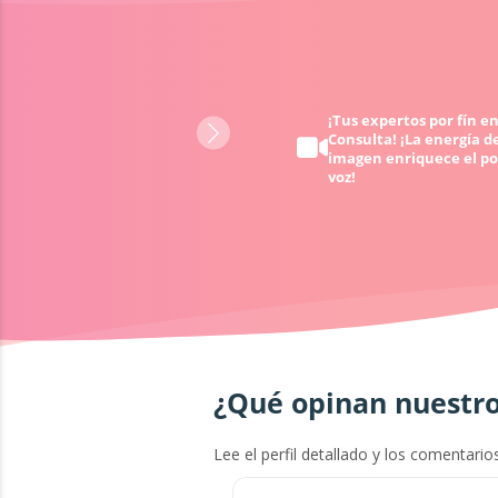
Obtén ayuda 24/7 - cuando
¡Tus expertos por fín en
Consulta! ¡La energía de
quieras y donde quieras
imagen enriquece el po
voz!
¿Qué opinan nuestro
Lee el perfil detallado y los comentario