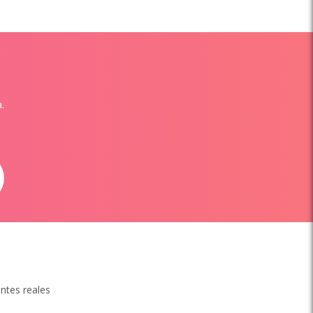
.
entes reales