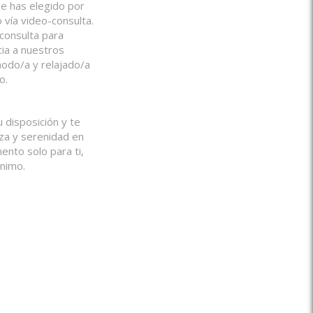
ue has elegido por
o vía video-consulta.
 consulta para
cia a nuestros
modo/a y relajado/a
o.
 disposición y te
za y serenidad en
ento solo para ti,
ónimo.