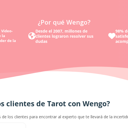
¿Por qué Wengo?
 Video-
Desde el 2007, millones de
98% de
 la
clientes lograron resolver sus
satisf
der de la
dudas
acomp
s clientes de Tarot con Wengo?
s de los clientes para encontrar al experto que te llevará de la incerti