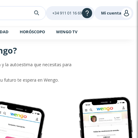
+34 911 01 16 69
Mi cuenta
IDAD
HORÓSCOPO
WENGO TV
ngo?
n y la autoestima que necesitas para
tu futuro te espera en Wengo.