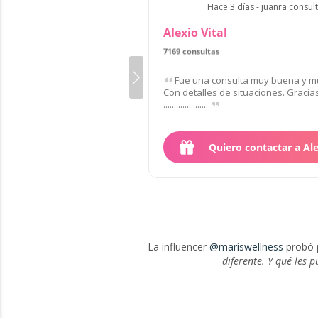
Hace 3 días - juanra consul
Alexio Vital
7169 consultas
de 37 clientes
Fue una consulta muy buena y mu
Con detalles de situaciones. Gracias,..... .
.....................
Quiero contactar a Al
La influencer
@mariswellness
probó p
diferente. Y qué les 