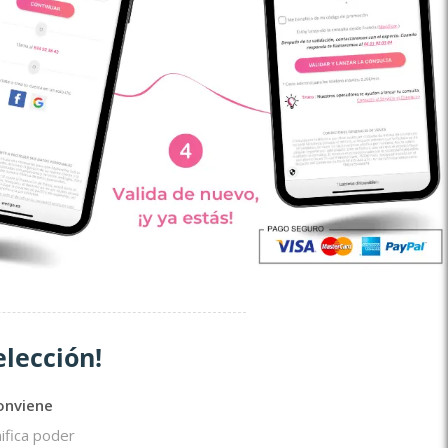
elección!
conviene
ifica poder