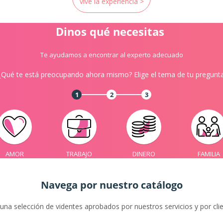
vive la experiencia >
Dinos qué necesitas
Te ayudamos a encontrar al experto adecuado
¿Qué te está preocupando ahora mismo? Elige el tema de tu pregunta
1
2
3
AMOR
TRABAJO
DINERO
FAMILIA
Navega por nuestro catálogo
 una selección de videntes aprobados por nuestros servicios y por cli