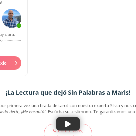
tó
y clara.
..............
exio
¡La Lectura que dejó Sin Palabras a Maris!
or primera vez una tirada de tarot con nuestra experta Silvia y nos 
puedo decir, ¡Me encantó!
. Escúcha su testimono. Te garantizamos una 
📞 Como Maris,