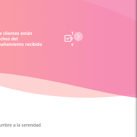
 clientes están
Todos los tarotistas y/o vident
echos del
han sido evaluados por nuestr
añamiento recibido
equipo y por nuestros clientes
dumbre a la serenidad.