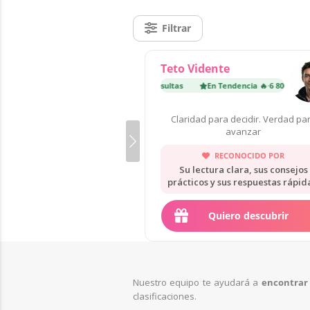
Filtrar
Teto Vidente
En Tendencia 🔥
·
6 800 consultas
En Tendencia 🔥
·
6 800 consult
Claridad para decidir. Verdad pa
avanzar
RECONOCIDO POR
Su lectura clara, sus consejos
prácticos y sus respuestas rápid
Quiero descubrir
Nuestro equipo te ayudará a
encontrar 
clasificaciones.