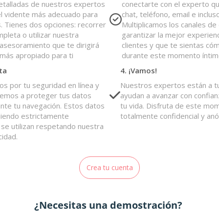
etalladas de nuestros expertos
conectarte con el experto q
el vidente más adecuado para
chat, teléfono, email e inclus
. Tienes dos opciones: recorrer
Multiplicamos los canales de
mpleta o utilizar nuestra
garantizar la mejor experien
asesoramiento que te dirigirá
clientes y que te sientas có
 más apropiado para ti
durante este momento íntim
ta
4. ¡Vamos!
 por tu seguridad en línea y
Nuestros expertos están a tu
mos a proteger tus datos
ayudan a avanzar con confian
nte tu navegación. Estos datos
tu vida. Disfruta de este mom
siendo estrictamente
totalmente confidencial y an
 se utilizan respetando nuestra
cidad.
Crea tu cuenta
¿Necesitas una demostración?