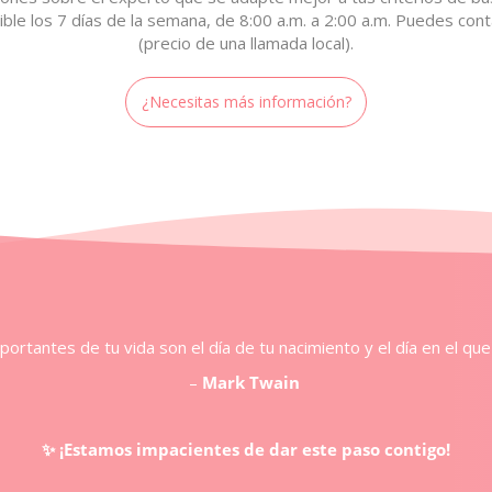
ble los 7 días de la semana, de 8:00 a.m. a 2:00 a.m. Puedes co
(precio de una llamada local).
¿Necesitas más información?
mportantes de tu vida son
el día de tu nacimiento y el día en el q
–
Mark Twain
✨ ¡Estamos impacientes de dar este paso contigo!