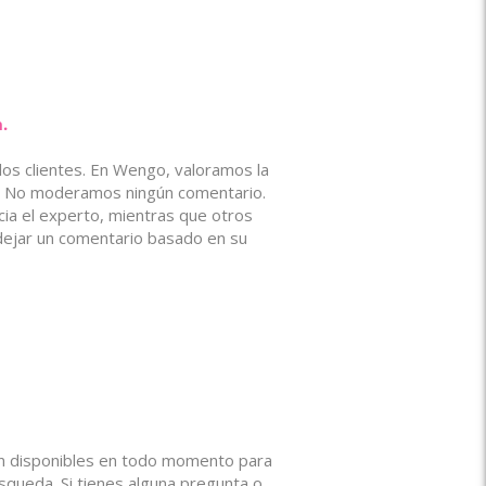
.
los clientes. En Wengo, valoramos la
s. No moderamos ningún comentario.
cia el experto, mientras que otros
dejar un comentario basado en su
án disponibles en todo momento para
queda. Si tienes alguna pregunta o