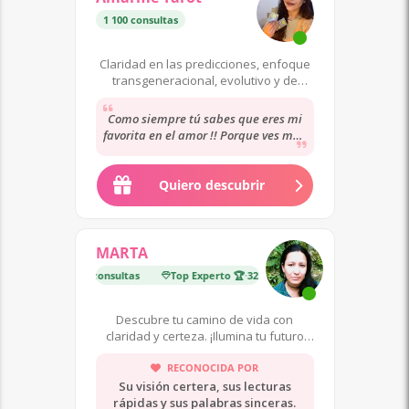
1 100 consultas
Claridad en las predicciones, enfoque
transgeneracional, evolutivo y de
sanación.
Como siempre tú sabes que eres mi
favorita en el amor !! Porque ves muy
bien el tipo de hombre que me llega
y...
Quiero descubrir
MARTA
Experto 🏆
·
32 000 consultas
Top Experto 🏆
·
32 000 consultas
Descubre tu camino de vida con
claridad y certeza. ¡Ilumina tu futuro
ahora!
RECONOCIDA POR
Su visión certera, sus lecturas
rápidas y sus palabras sinceras.