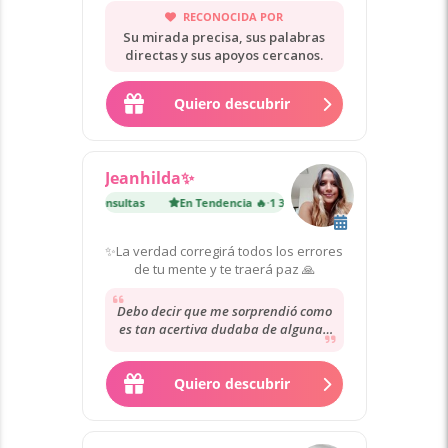
RECONOCIDA POR
Su mirada precisa, sus palabras
directas y sus apoyos cercanos.
Quiero descubrir
Jeanhilda✨
encia 🔥
·
1 300 consultas
En Tendencia 🔥
·
1 300 consultas
✨La verdad corregirá todos los errores
de tu mente y te traerá paz 🙏
Debo decir que me sorprendió como
es tan acertiva dudaba de algunas
cosas pero fue tal como ella dió la
lectura...
Quiero descubrir