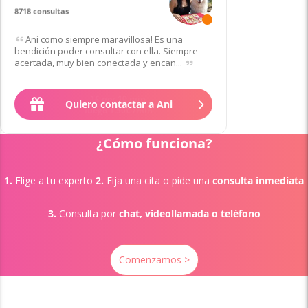
8718 consultas
Ani como siempre maravillosa! Es una
bendición poder consultar con ella. Siempre
acertada, muy bien conectada y encan...
Quiero contactar a Ani
¿Cómo funciona?
1.
Elige a tu experto
2.
Fija una cita o pide una
consulta inmediata
3.
Consulta por
chat, videollamada o teléfono
Comenzamos >