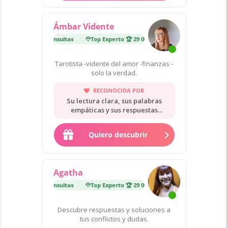
Ámbar Vidente
erto 🏆
·
29 000 consultas
Top Experto 🏆
·
29 000 consultas
Tarotista -vidente del amor -finanzas -
solo la verdad.
RECONOCIDA POR
Su lectura clara, sus palabras
empáticas y sus respuestas
directas.
Quiero descubrir
Agatha
erto 🏆
·
29 000 consultas
Top Experto 🏆
·
29 000 consultas
Descubre respuestas y soluciones a
tus conflictos y dudas.