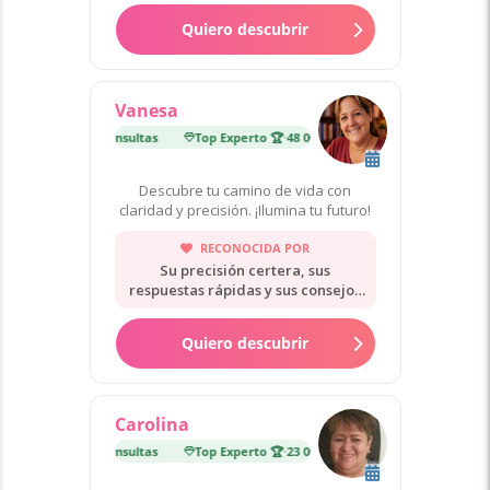
Quiero descubrir
Vanesa
erto 🏆
·
48 000 consultas
Top Experto 🏆
·
48 000 consultas
Descubre tu camino de vida con
claridad y precisión. ¡Ilumina tu futuro!
RECONOCIDA POR
Su precisión certera, sus
respuestas rápidas y sus consejos
cálidos.
Quiero descubrir
Carolina
erto 🏆
·
23 000 consultas
Top Experto 🏆
·
23 000 consultas