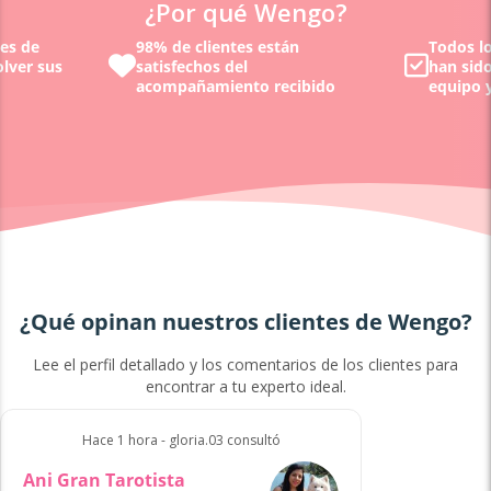
¿Por qué Wengo?
nes de
98% de clientes están
Todos lo
olver sus
satisfechos del
han sid
acompañamiento recibido
equipo y
¿Qué opinan nuestros clientes de Wengo?
Lee el perfil detallado y los comentarios de los clientes para
encontrar a tu experto ideal.
Hace 1 hora - gloria.03 consultó
Ani Gran Tarotista