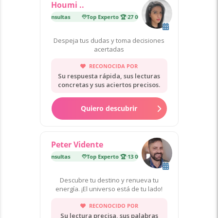
Houmi ..
erto 🏆
·
27 000 consultas
Top Experto 🏆
·
27 000 consultas
Despeja tus dudas y toma decisiones
acertadas
RECONOCIDA POR
Su respuesta rápida, sus lecturas
concretas y sus aciertos precisos.
Quiero descubrir
Peter Vidente
erto 🏆
·
13 000 consultas
Top Experto 🏆
·
13 000 consultas
Descubre tu destino y renueva tu
energía. ¡El universo está de tu lado!
RECONOCIDO POR
Su lectura precisa, sus palabras