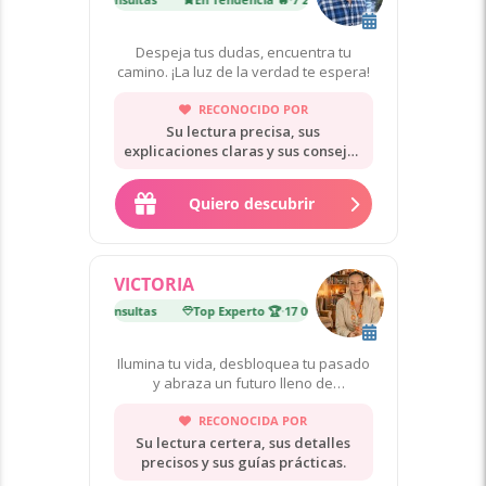
Despeja tus dudas, encuentra tu
camino. ¡La luz de la verdad te espera!
RECONOCIDO POR
Su lectura precisa, sus
explicaciones claras y sus consejos
útiles.
Quiero descubrir
VICTORIA
erto 🏆
·
17 000 consultas
Top Experto 🏆
·
17 000 consultas
Ilumina tu vida, desbloquea tu pasado
y abraza un futuro lleno de
posibilidades.
RECONOCIDA POR
Su lectura certera, sus detalles
precisos y sus guías prácticas.