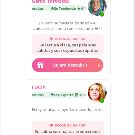
Gema Tarotista
encia 🔥
·
6 100 consultas
En Tendencia 🔥
·
6 100 consultas
¡Tu camino hacia la claridad y el
autoconocimiento comienza aquí!🌺✨
RECONOCIDA POR
Su lectura clara, sus palabras
cálidas y sus respuestas rápidas.
Quiero descubrir
LUCIA
erto 🏆
·
31 000 consultas
Top Experto 🏆
·
31 000 consultas
Estoy aquí para ayudarte ..confía en mi
.
RECONOCIDA POR
Su calma serena, sus predicciones