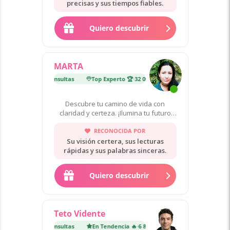
precisas y sus tiempos fiables.
Quiero descubrir
MARTA
erto 🏆
·
32 000 consultas
Top Experto 🏆
·
32 000 consultas
Descubre tu camino de vida con
claridad y certeza. ¡Ilumina tu futuro
ahora!
RECONOCIDA POR
Su visión certera, sus lecturas
rápidas y sus palabras sinceras.
Quiero descubrir
Teto Vidente
encia 🔥
·
6 800 consultas
En Tendencia 🔥
·
6 800 consultas