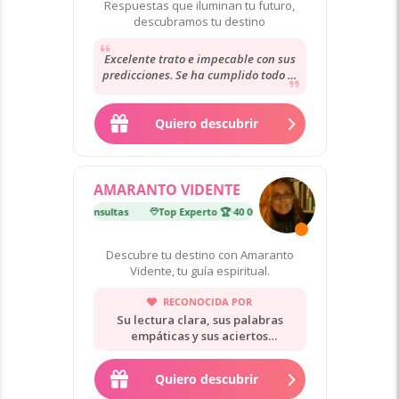
Respuestas que iluminan tu futuro,
descubramos tu destino
Excelente trato e impecable con sus
predicciones. Se ha cumplido todo lo
que auguro hace un mes. Muy
agradecida
Quiero descubrir
AMARANTO VIDENTE
erto 🏆
·
40 000 consultas
Top Experto 🏆
·
40 000 consultas
Descubre tu destino con Amaranto
Vidente, tu guía espiritual.
RECONOCIDA POR
Su lectura clara, sus palabras
empáticas y sus aciertos
comprobados.
Quiero descubrir