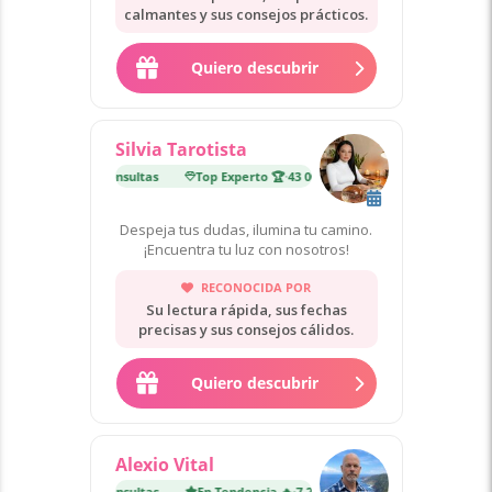
calmantes y sus consejos prácticos.
Quiero descubrir
Silvia Tarotista
erto 🏆
·
43 000 consultas
Top Experto 🏆
·
43 000 consultas
Despeja tus dudas, ilumina tu camino.
¡Encuentra tu luz con nosotros!
RECONOCIDA POR
Su lectura rápida, sus fechas
precisas y sus consejos cálidos.
Quiero descubrir
Alexio Vital
encia 🔥
·
7 200 consultas
En Tendencia 🔥
·
7 200 consultas