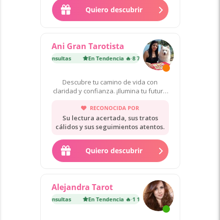
Quiero descubrir
Ani Gran Tarotista
encia 🔥
·
8 700 consultas
En Tendencia 🔥
·
8 700 consultas
Descubre tu camino de vida con
claridad y confianza. ¡Ilumina tu futuro
ahora!
RECONOCIDA POR
Su lectura acertada, sus tratos
cálidos y sus seguimientos atentos.
Quiero descubrir
Alejandra Tarot
encia 🔥
·
1 100 consultas
En Tendencia 🔥
·
1 100 consultas