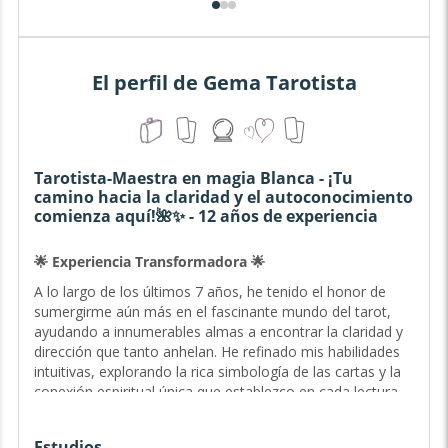
El perfil de Gema Tarotista
Tarotista-Maestra en magia Blanca - ¡Tu
camino hacia la claridad y el autoconocimiento
comienza aquí!🌺✨ - 12 años de experiencia
🌟 Experiencia Transformadora 🌟
A lo largo de los últimos 7 años, he tenido el honor de
sumergirme aún más en el fascinante mundo del tarot,
ayudando a innumerables almas a encontrar la claridad y
dirección que tanto anhelan. He refinado mis habilidades
intuitivas, explorando la rica simbología de las cartas y la
conexión espiritual única que establezco en cada lectura.
📿🌌
He sido testigo del poder transformador de mis lecturas
Estudios