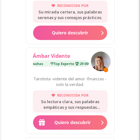
RECONOCIDA POR
Su mirada certera, sus palabras
serenas y sus consejos prácticos.
Quiero descubrir
Ámbar Vidente
erto 🏆
·
29 000 consultas
Top Experto 🏆
·
29 000 consultas
Tarotista -vidente del amor -finanzas -
solo la verdad.
RECONOCIDA POR
Su lectura clara, sus palabras
empáticas y sus respuestas
directas.
Quiero descubrir