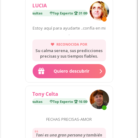
LUCIA
erto 🏆
·
31 000 consultas
Top Experto 🏆
·
31 000 consultas
Estoy aquí para ayudarte ..confía en mi
.
RECONOCIDA POR
Su calma serena, sus predicciones
precisas y sus tiempos fiables.
Quiero descubrir
Tony Celta
erto 🏆
·
16 000 consultas
Top Experto 🏆
·
16 000 consultas
FECHAS PRECISAS-AMOR
Toni es una gran persona y también