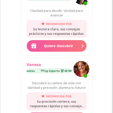
Claridad para decidir. Verdad para
avanzar
RECONOCIDO POR
Su lectura clara, sus consejos
prácticos y sus respuestas rápidas.
Quiero descubrir
Vanesa
erto 🏆
·
48 000 consultas
Top Experto 🏆
·
48 000 consultas
Descubre tu camino de vida con
claridad y precisión. ¡Ilumina tu futuro!
RECONOCIDA POR
Su precisión certera, sus
respuestas rápidas y sus consejos
cálidos.