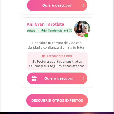
Quiero descubrir
Ani Gran Tarotista
encia 🔥
·
8 700 consultas
En Tendencia 🔥
·
8 700 consultas
Descubre tu camino de vida con
claridad y confianza. ¡Ilumina tu futuro
ahora!
RECONOCIDA POR
Su lectura acertada, sus tratos
cálidos y sus seguimientos atentos.
Quiero descubrir
DESCUBRIR OTROS EXPERTOS