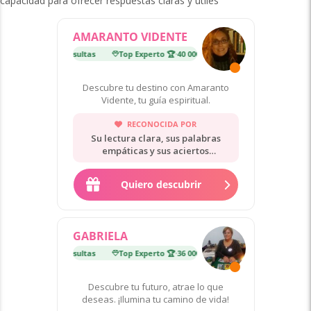
capacidad para ofrecer respuestas claras y útiles
AMARANTO VIDENTE
erto 🏆
·
40 000 consultas
Top Experto 🏆
·
40 000 consultas
Descubre tu destino con Amaranto
Vidente, tu guía espiritual.
RECONOCIDA POR
Su lectura clara, sus palabras
empáticas y sus aciertos
comprobados.
Quiero descubrir
GABRIELA
erto 🏆
·
36 000 consultas
Top Experto 🏆
·
36 000 consultas
Descubre tu futuro, atrae lo que
deseas. ¡Ilumina tu camino de vida!