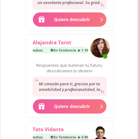
un excelente profesional. Su grado
de acierto es total, para mi es cien x
cien...
Quiero descubrir
Alejandra Tarot
encia 🔥
·
1 100 consultas
En Tendencia 🔥
·
1 100 consultas
Respuestas que iluminan tu futuro,
descubramos tu destino
Mi corazón para ti, gracias por tu
amabilidad y profesionalidad, la
recomiendo mucho, conecto muy
bien con ella,...
Quiero descubrir
Teto Vidente
encia 🔥
·
6 800 consultas
En Tendencia 🔥
·
6 800 consultas