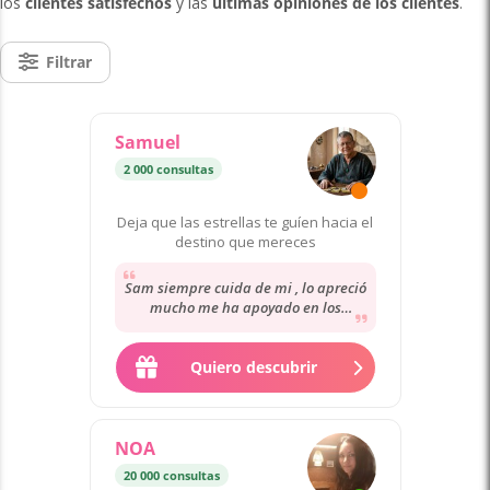
los
clientes satisfechos
y las
últimas opiniones de los clientes
.
Filtrar
Samuel
2 000 consultas
Deja que las estrellas te guíen hacia el
destino que mereces
Sam siempre cuida de mi , lo apreció
mucho me ha apoyado en los
momentos más difíciles de mi vida ,
su orientación...
Quiero descubrir
NOA
20 000 consultas