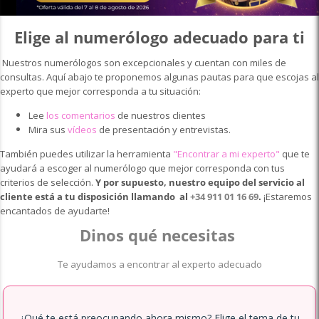
Elige al numerólogo adecuado para ti
Nuestros numerólogos
son excepcionales y cuentan con miles de
consultas. Aquí abajo te proponemos algunas pautas para que escojas al
experto que mejor corresponda a tu situación:
Lee
los comentarios
de nuestros clientes
Mira sus
vídeos
de presentación y entrevistas.
También puedes utilizar la herramienta
"
Encontrar a mi experto
"
que te
ayudará a escoger al numerólogo que mejor corresponda con tus
criterios de selección.
Y por supuesto, nuestro equipo del servicio al
cliente está a tu disposición llamando al
+34 911 01 16 69
.
¡Estaremos
encantados de ayudarte!
Dinos qué necesitas
Te ayudamos a encontrar al experto adecuado
¿Qué te está preocupando ahora mismo? Elige el tema de tu