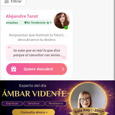
Filtrar
Alejandra Tarot
0 consultas
En Tendencia 🔥
·
1 100 consultas
En Tendencia 🔥
·
Respuestas que iluminan tu futuro,
descubramos tu destino
Se nota que es real lo que dice
porque al consultar con varios
expertos, solo una persona y ella
coinciden.......
Quiero descubrir