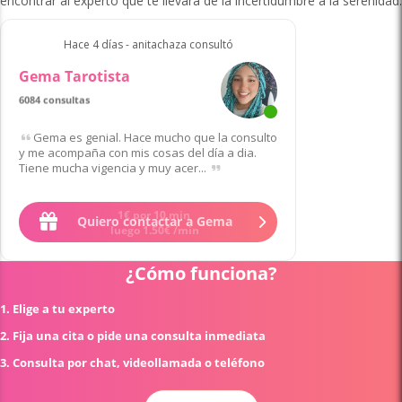
encontrar al experto que te llevará de la incertidumbre a la serenidad.
Hace 4 días - anitachaza consultó
Gema Tarotista
6084 consultas
Gema es genial. Hace mucho que la consulto
y me acompaña con mis cosas del día a dia.
Tiene mucha vigencia y muy acer...
1
€
por 10 min
Quiero contactar a Gema
luego
1
.
50
€
/min
¿Cómo funciona?
1. Elige a tu experto
2. Fija una cita o pide una consulta inmediata
3. Consulta por chat, videollamada o teléfono