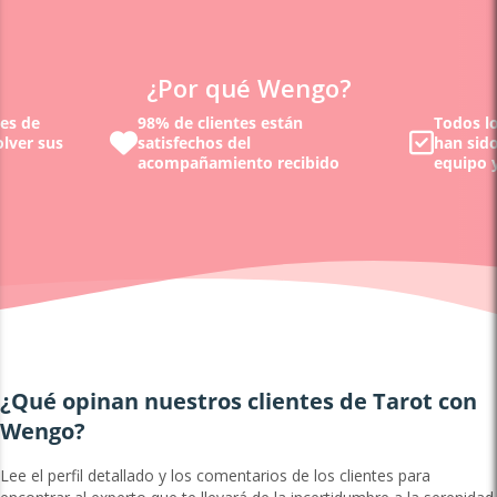
¿Por qué Wengo?
nes de
98% de clientes están
Todos lo
olver sus
satisfechos del
han sid
acompañamiento recibido
equipo y
¿Qué opinan nuestros clientes de Tarot con
Wengo?
Lee el perfil detallado y los comentarios de los clientes para