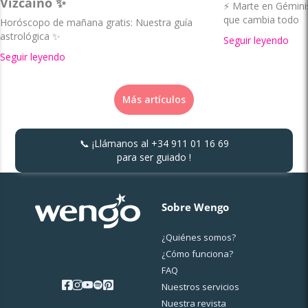
Vizcaíno ✨
⚡ Marte en Géminis 
que cambia todo
Horóscopo de mañana gratis: Nuestra guía
astrológica ✨
Seguir leyendo
Seguir leyendo
Más artículos
📞 ¡Llámanos al
+34 911 01 16 69
para ser guiado !
Sobre Wengo
¿Quiénes somos?
¿Cо́mo funciona?
FAQ
Nuestros servicios
Nuestra revista