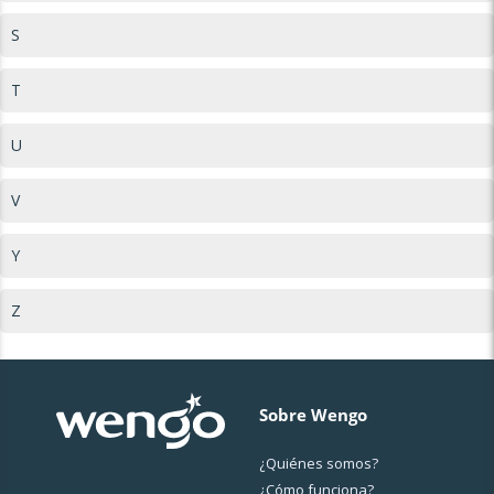
S
T
U
V
Y
Z
Sobre Wengo
¿Quiénes somos?
¿Cо́mo funciona?