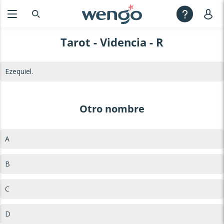
Tarot - Videncia - R
Ezequiel.
Otro nombre
A
B
C
D