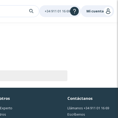
+34 911 01 16 69
Mi cuenta
otros
Contáctanos
 Experto
Llámanos
+34 911 01 16 69
tros
Escríbenos