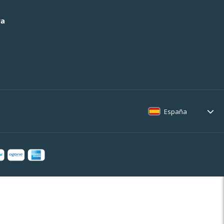
ra
España