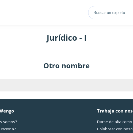
Jurídico - I
Otro nombre
 Wengo
Trabaja con nos
s somos?
Darse de alta como
funciona?
Colaborar con noso