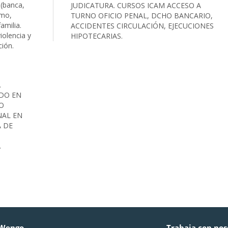
(banca,
JUDICATURA. CURSOS ICAM ACCESO A
smo,
TURNO OFICIO PENAL, DCHO BANCARIO,
familia.
ACCIDENTES CIRCULACIÓN, EJECUCIONES
iolencia y
HIPOTECARIAS.
ción.
.
ADO EN
HO
NAL EN
 DE
.
 Wengo
Trabaja con nos