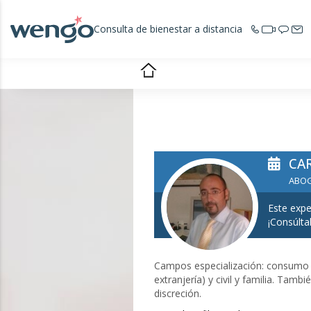
Consulta de bienestar a distancia
CA
ABO
Este expe
¡Consúlta
Campos especialización: consumo (
extranjería) y civil y familia. Tam
discreción.