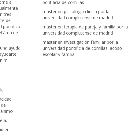
ome al
pontificia de comillas
ctualmente
master en psicologia clinica por la
n tres
universidad complutense de madrid
te del
d pontifica
master en terapia de pareja y familia por la
l área de
universidad complutense de madrid
master en investigación familiar por la
 una ayuda
universidad pontificia de comillas: acoso
ayudarte
escolar y familia
on mi
le
acidad,
 de
e ánimo
eja.
ad en