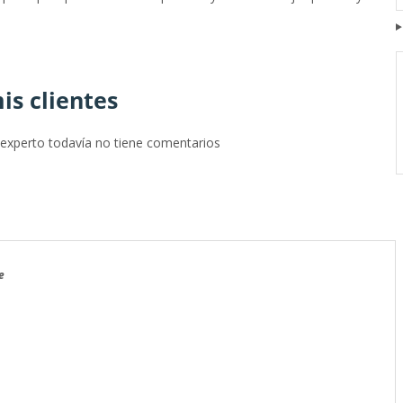
u esfuerzo.
is clientes
 experto todavía no tiene comentarios
e