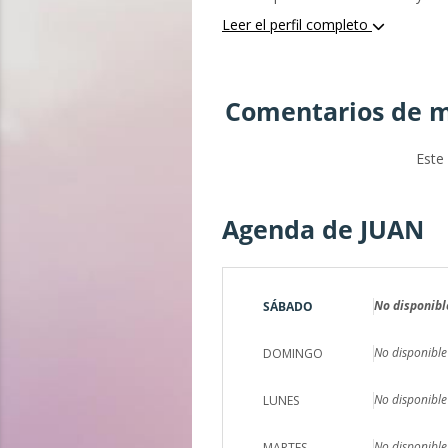
adelante con mi apoyo, pero con t
Leer el perfil completo
Comentarios de m
Este
Agenda de JUAN
No disponibl
SÁBADO
No disponible
DOMINGO
No disponible
LUNES
No disponible
MARTES