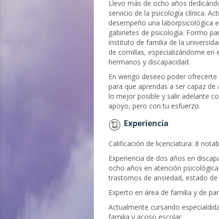
Llevo más de ocho años dedicánd
servicio de la psicología clínica. A
desempeño una laborpsicológica e
gabinetes de psicología. Formo par
instituto de familia de la universida
de comillas, especializándome en e
hermanos y discapacidad.
En wengo deseeo poder ofrecerte
para que aprendas a ser capaz de 
lo mejor posible y salir adelante c
apoyo, pero con tu esfuerzo.
Experiencia
Calificación de licenciatura: 8 notab
Experiencia de dos años en discap
ocho años en atención psicológica
trastornos de ansiedad, estado d
Experto en área de familia y de par
Actualmente cursando especialdid
familia y acoso escolar