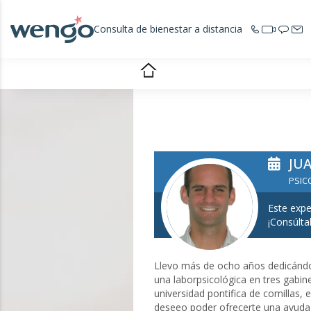
Consulta de bienestar a distancia
JU
PSIC
Este expe
¡Consúlta
Llevo más de ocho años dedicándom
una laborpsicológica en tres gabine
universidad pontifica de comillas
deseeo poder ofrecerte una ayuda 