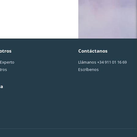
otros
Contáctanos
 Experto
Llámanos
+34 911 01 16 69
tros
Escríbenos
ra