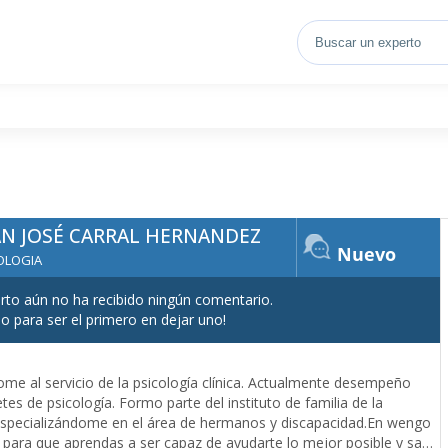
AN JOSÉ CARRAL HERNANDEZ
Nuevo
OLOGIA
rto aún no ha recibido ningún comentario.
lo para ser el primero en dejar uno!
e al servicio de la psicología clínica. Actualmente desempeño
tes de psicología. Formo parte del instituto de familia de la
, especializándome en el área de hermanos y discapacidad.En wengo
para que aprendas a ser capaz de ayudarte lo mejor posible y salir