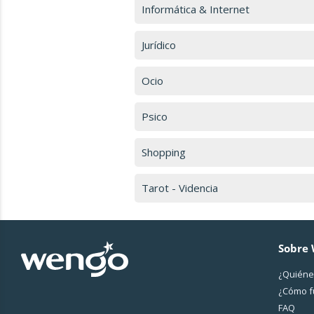
Informática & Internet
Jurídico
Ocio
Psico
Shopping
Tarot - Videncia
Sobre
¿Quiéne
¿Cо́mo 
FAQ