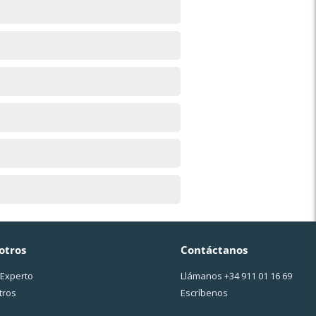
otros
Contáctanos
 Experto
Llámanos
+34 911 01 16 69
tros
Escríbenos