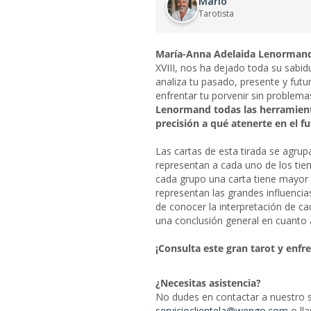
Mario
Tarotista
María-Anna Adelaida Lenorman
XVIII, nos ha dejado toda su sabid
analiza tu pasado, presente y futu
enfrentar tu porvenir sin problema
Lenormand todas las herramient
precisión a qué atenerte en el f
Las cartas de esta tirada se agrup
representan a cada uno de los tie
cada grupo una carta tiene mayor 
representan las grandes influencia
de conocer la interpretación de ca
una conclusión general en cuanto a
¡Consulta este gran tarot y enfr
¿Necesitas asistencia?
No dudes en contactar a nuestro ser
servicioclientela@wengo.com
o ll