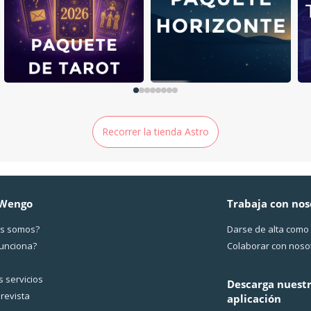
Recorrer la tienda Astro
 Wengo
Trabaja con nos
s somos?
Darse de alta como
funciona?
Colaborar con noso
 servicios
Descarga nuest
revista
aplicación