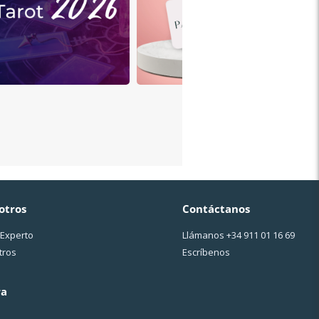
otros
Contáctanos
 Experto
Llámanos
+34 911 01 16 69
tros
Escríbenos
ra