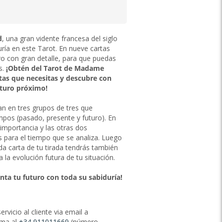
d
, una gran vidente francesa del siglo
uría en este Tarot. En nueve cartas
ro con gran detalle, para que puedas
s.
¡Obtén del Tarot de Madame
as que necesitas y descubre con
uturo próximo!
an en tres grupos de tres que
mpos (pasado, presente y futuro). En
importancia y las otras dos
s para el tiempo que se analiza. Luego
da carta de tu tirada tendrás también
 la evolución futura de tu situación.
enta tu futuro con toda su sabiduría!
vicio al cliente via email a
ama al
+34 911011669
(número