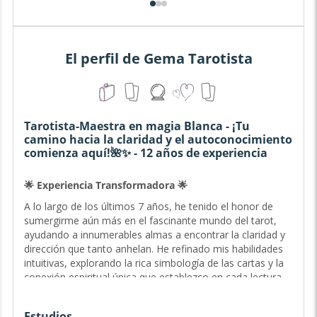
El perfil de Gema Tarotista
Tarotista-Maestra en magia Blanca - ¡Tu
camino hacia la claridad y el autoconocimiento
comienza aquí!🌺✨ - 12 años de experiencia
🌟 Experiencia Transformadora 🌟
A lo largo de los últimos 7 años, he tenido el honor de
sumergirme aún más en el fascinante mundo del tarot,
ayudando a innumerables almas a encontrar la claridad y
dirección que tanto anhelan. He refinado mis habilidades
intuitivas, explorando la rica simbología de las cartas y la
conexión espiritual única que establezco en cada lectura.
📿🌌
He sido testigo del poder transformador de mis lecturas
Estudios