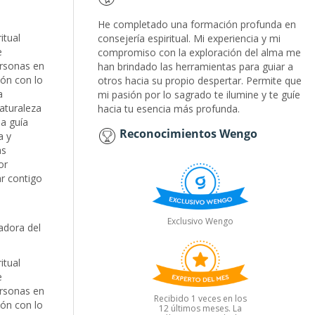
He completado una formación profunda en
itual
consejería espiritual. Mi experiencia y mi
e
compromiso con la exploración del alma me
rsonas en
han brindado las herramientas para guiar a
ón con lo
otros hacia su propio despertar. Permite que
a
mi pasión por lo sagrado te ilumine y te guíe
aturaleza
hacia tu esencia más profunda.
a guía
Reconocimientos Wengo
a y
as
or
ar contigo
Exclusivo Wengo
adora del
itual
e
rsonas en
Recibido 1 veces en los
ón con lo
12 últimos meses. La