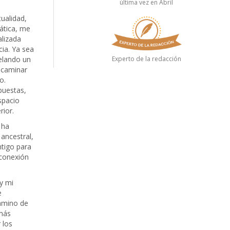
última vez en Abril
tualidad,
ática, me
alizada
cia. Ya sea
elando un
Experto de la redacción
 caminar
o.
puestas,
spacio
rior.
 ha
 ancestral,
tigo para
 conexión
 y mi
e
camino de
 más
 los