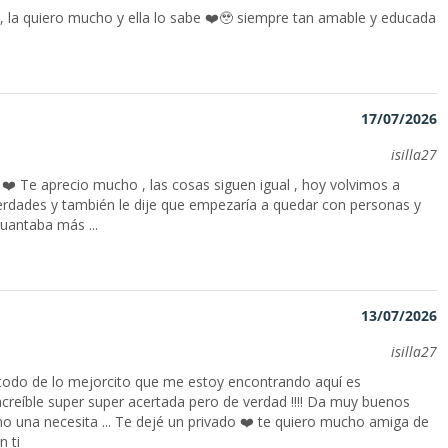
 , la quiero mucho y ella lo sabe ❤️🥹 siempre tan amable y educada
17/07/2026
isilla27
. ❤️ Te aprecio mucho , las cosas siguen igual , hoy volvimos a
verdades y también le dije que empezaría a quedar con personas y
guantaba más ...
13/07/2026
isilla27
odo de lo mejorcito que me estoy encontrando aquí es
increíble super super acertada pero de verdad !!!! Da muy buenos
 una necesita ... Te dejé un privado ❤️ te quiero mucho amiga de
n ti