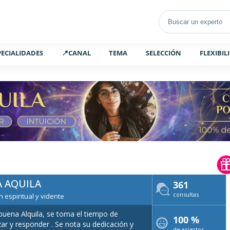
PECIALIDADES
📍CANAL
TEMA
SELECCIÓN
FLEXIBIL
A AQUILA
361
consultas
 espiritual y vidente
uena Alquila, se toma el tiempo de
100 %
zar y responder . Se nota su dedicación y
de aciertos