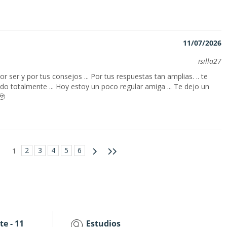
11/07/2026
isilla27
r ser y por tus consejos ... Por tus respuestas tan amplias. .. te
do totalmente ... Hoy estoy un poco regular amiga ... Te dejo un
🥹
2
3
4
5
6
1
te - 11
Estudios