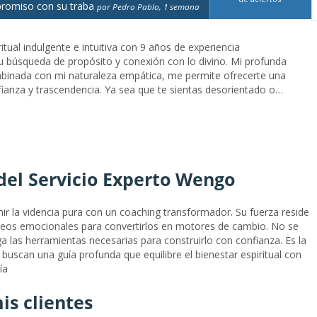
romiso con su traba
por Pedro Pablo, 1 semana
itual indulgente e intuitiva con 9 años de experiencia
 búsqueda de propósito y conexión con lo divino. Mi profunda
ombinada con mi naturaleza empática, me permite ofrecerte una
fianza y trascendencia. Ya sea que te sientas desorientado o
stoy aquí para caminar contigo en cada paso de tu sendero...Guía
del Ser - 9 años de ExperienciaHola, soy Ara Aquila, una guía
con 9 años de experiencia acompañando a las personas en su
on lo divino.Mi profunda conexión con la espiritualidad,
tica, me perm...
del Servicio Experto Wengo
ir la videncia pura con un coaching transformador. Su fuerza reside
oqueos emocionales para convertirlos en motores de cambio. No se
ega las herramientas necesarias para construirlo con confianza. Es la
buscan una guía profunda que equilibre el bienestar espiritual con
ía
is clientes