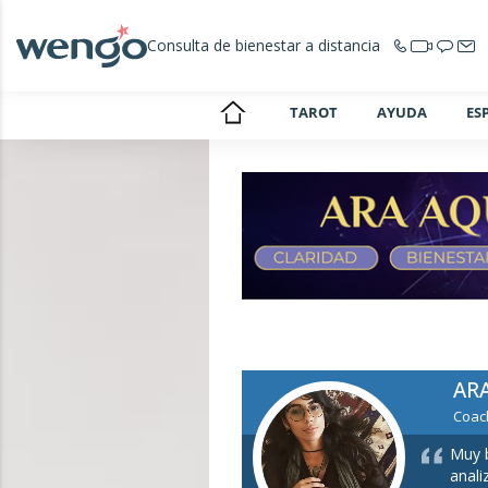
Consulta de bienestar a distancia
TAROT
AYUDA
ES
AR
Coach
Muy b
anali