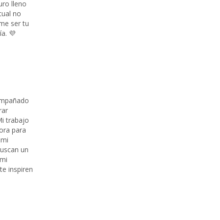
uro lleno
tual no
eme ser tu
a. 💜
compañado
rar
Mi trabajo
ora para
 mi
buscan un
 mi
te inspiren