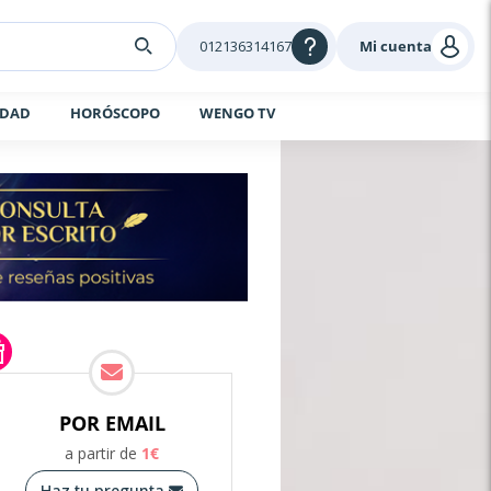
012136314167
Mi cuenta
IDAD
HORÓSCOPO
WENGO TV
POR EMAIL
a partir de
1
€
Haz tu pregunta