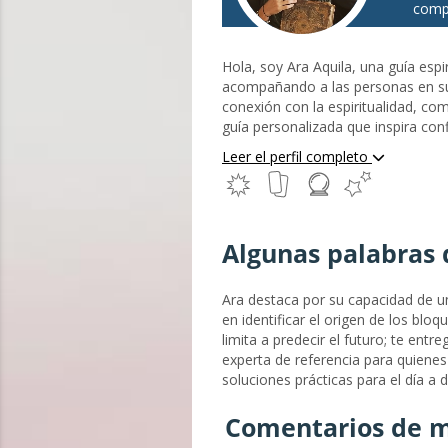
comp
Hola, soy Ara Aquila, una guía espir
acompañando a las personas en su
conexión con la espiritualidad, c
guía personalizada que inspira con
anhelando un mayor significado, e
Leer el perfil completo
del Sendero Sagrado y Exploradora 
espiritual indulgente e intuitiva 
búsqueda de propósito y conexión c
combinada con mi naturaleza empá
Algunas palabras 
Ara destaca por su capacidad de un
en identificar el origen de los bl
limita a predecir el futuro; te entr
experta de referencia para quienes 
soluciones prácticas para el día a d
Comentarios de m