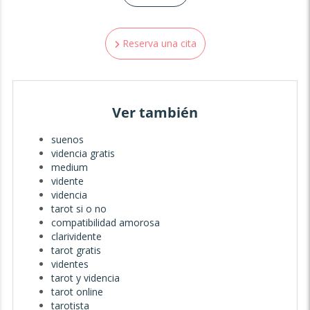
✨ Runas
Tipos de consultas:
Reserva una cita
✅ Consulta de videncia-tarot.
✅ Consulta de mediumdidad. Que mensajes tienen tus
seres queridos para ti.
✅Fotomancía.
Ver también
✅Cafeomancía.
suenos
✅ Rituales amor y trabajo.
videncia gratis
medium
✅Interpretación de sueños.
vidente
📌👉 Lecturas premium. Este tipo de lecturas se harán a
videncia
través de preguntas completas por escrito a través de un
tarot si o no
informe por escrito detallado y claro, según el servicio
compatibilidad amorosa
elegido. Puedes elegir entre:
clarividente
tarot gratis
✅ Lectura de vidas pasadas. Descubre quién fuiste en el
videntes
pasado para entender cómo influye en tu presente, en tus
tarot y videncia
relaciones y en tu proposito de vida.✨
tarot online
✅ Limpieza de aura. Desbloquea, libera cargas
tarotista