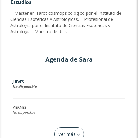
repleto de bondad y buena voluntad para todo aquel que
Estudios
me necesite en su camino, mostrándoles siempre la
mejor solución a sus problemas con total sinceridad,
- Master en Tarot cosmopsicologico por el Instituto de
discreción y sin juicios.
Ciencias Esotericas y Astrologicas. - Profesional de
Astrologia por el Instituto de Ciencias Esotericas y
La mediumdidad es el don que me brinda dar mensajes al
Astrologia.- Maestra de Reiki.
consultante que necesita saber de sus seres queridos que
ya no están en el plano terrenal.
Mis herramientas son las siguientes:
Agenda de Sara
✨ Videncia.
✨ Mediumdidad.
✨ Bola de cristal
JUEVES
✨ Péndulo Hebreo.
No disponible
✨ Tarot de Marsella
✨ Tarot de las hadas.
VIERNES
No disponible
✨ Tarot Ryder Waite.
✨ Tarot Egipcio.
✨ Tarot del amor.
Ver más