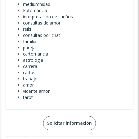
emocionales y restauraras tu equilibrio y elevaras tú
mediumnidad
vibración. Analizaré tu estado actual de aura y después
Fotomancia
realizaré un ritual de Purificación para eliminar bloqueos
interpretación de sueños
energéticos. Te daré consejos espirituales para mantener
consultas de amor
tu aura limpia y protegida. Se adjuntará foto para este tipo
reiki
de consulta.✨
consultas por chat
familia
⏰ Si tus horarios no coinciden con los míos, puedes
pareja
reservar una cita!
cartomancia
Foto real.
astrologia
carrera
cartas
trabajo
amor
vidente amor
tarot
Solicitar información