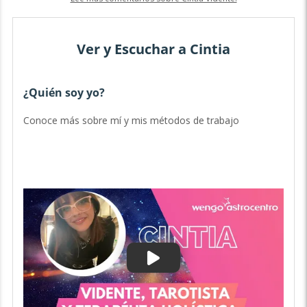
Ver y Escuchar a Cintia
¿Quién soy yo?
D
Conoce más sobre mí y mis métodos de trabajo
Ve