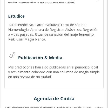
poder acompañar a quienes me necesiten.
Trabajo con distintos mazos de cartas (Egipcio,
Lenormand, Ryder),oráculos ypéndulo.
Estudios
Al día de hoy sigo en constante capacitación y crecimiento
Tarot Predictivo. Tarot Evolutivo. Tarot de sí o no.
para poder ofrecer lo mejor de mí en cada consulta.
Numerología. Apertura de Registros Akáshicos. Regresión
a vidas pasadas. Ritual de sanación del linaje femenino.
Reiki usuí. Magia blanca.
Publicación & Media
Mis predicciones han sido publicadas en el periódico local
y actualmente colaboro con una columna de magia simple
en una revista de mi ciudad.
Agenda de Cintia
Actualmente no estoy disponible. Volveré a las de 13:00 - 22:00.