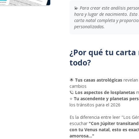
💫
Para crear este análisis perso
hora y lugar de nacimiento. Esta
carta natal completa y proporci
personalizadas.
¿Por qué tu carta
todo?
🌟
Tus casas astrológicas
revelan 
cambios
🪐
Los aspectos de losplanetas
m
⭐
Tu ascendente y planetas per
los tránsitos para el 2026
Es la diferencia entre leer "Los G
escuchar
"Con Júpiter transitan
con tu Venus natal, esto es exac
amorosa..."