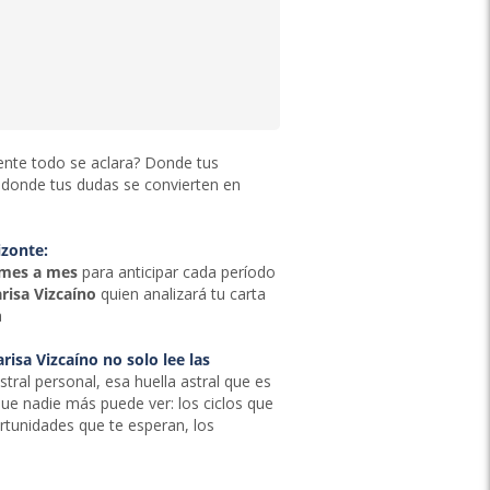
mente todo se aclara? Donde tus
 donde tus dudas se convierten en
izonte:
 mes a mes
para anticipar cada período
risa Vizcaíno
quien analizará tu carta
a
isa Vizcaíno no solo lee las
stral personal, esa huella astral que es
 que nadie más puede ver: los ciclos que
rtunidades que te esperan, los