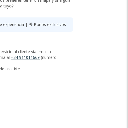
ros prefieren tener un mapa y una guía
ra tuyo?
 experiencia | 🎁 Bonos exclusivos
vicio al cliente via email a
ama al
+34 911011669
(número
e asistirte