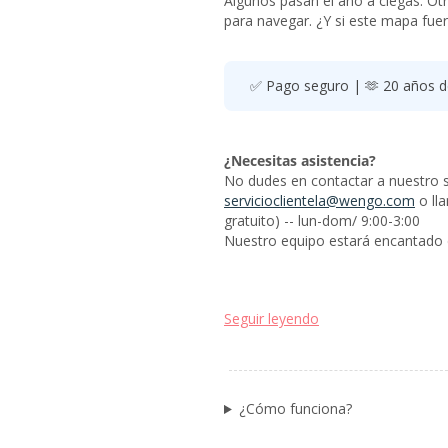
Algunos pasan el año a ciegas. Ot
para navegar. ¿Y si este mapa fue
✅ Pago seguro | 🫶 20 años de
¿Necesitas asistencia?
No dudes en contactar a nuestro ser
servicioclientela@wengo.com
o ll
gratuito) -- lun-dom/ 9:00-3:00
Nuestro equipo estará encantado d
Seguir leyendo
¿Cómo funciona?