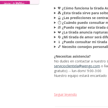
💖
¿Cómo funciona la tirada 
💑
¿Esta tirada sirve para solt
🔮
¿Las predicciones se centr
⏱️
¿Cuándo puedo consultar m
🎁
¿Puedo regalar esta tirada
💔
¿La tirada anuncia rupturas
🔄
¿Mi tirada de amor será dife
📱
¿Puedo consultar mi tirada 
💕
Necesito consejos personal
¿Necesitas asistencia?
No dudes en contactar a nuestro ser
servicioclientela@wengo.com
o ll
gratuito) -- lun-dom/ 9:00-3:00
Nuestro equipo estará encantado d
Seguir leyendo