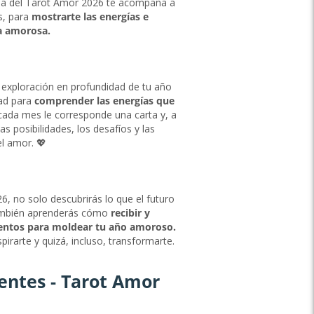
ada del Tarot Amor 2026 te acompaña a
s, para
mostrarte las energías e
a amorosa.
 exploración en profundidad de tu año
ad para
comprender las energías que
ada mes le corresponde una carta y, a
as posibilidades, los desafíos y las
l amor. 💖
, no solo descubrirás lo que el futuro
también aprenderás cómo
recibir y
ientos para moldear tu año amoroso
.
irarte y quizá, incluso, transformarte.
entes - Tarot Amor