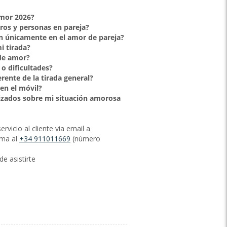
Amor 2026?
eros y personas en pareja?
an únicamente en el amor de pareja?
i tirada?
 de amor?
 o dificultades?
rente de la tirada general?
en el móvil?
izados sobre mi situación amorosa
vicio al cliente via email a
ama al
+34 911011669
(número
e asistirte