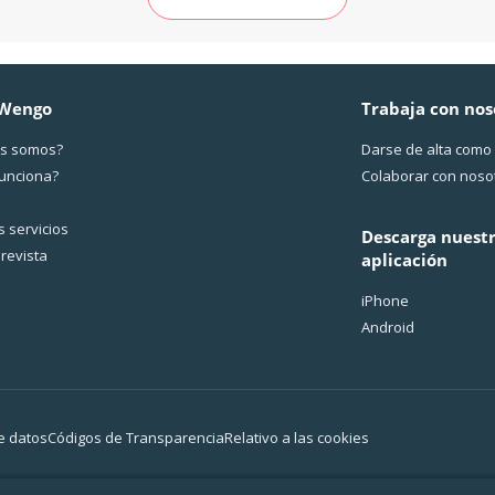
 Wengo
Trabaja con nos
s somos?
Darse de alta como
funciona?
Colaborar con noso
 servicios
Descarga nuest
revista
aplicación
iPhone
Android
e datos
Códigos de Transparencia
Relativo a las cookies