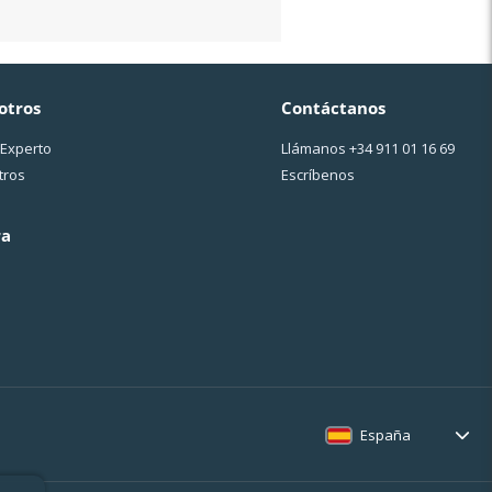
otros
Contáctanos
 Experto
Llámanos
+34 911 01 16 69
tros
Escríbenos
ra
España