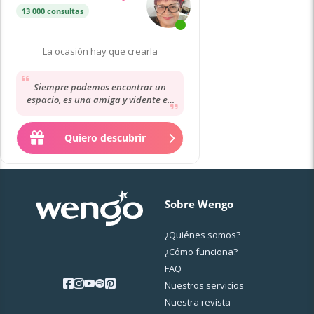
13 000 consultas
La ocasión hay que crearla
Siempre podemos encontrar un
espacio, es una amiga y vidente en
temas personales. Confiando
siempre en apoyo espiritual...
Quiero descubrir
Sobre Wengo
¿Quiénes somos?
¿Cо́mo funciona?
FAQ
Nuestros servicios
Nuestra revista