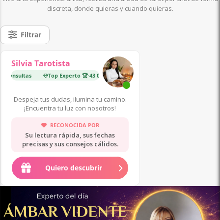
discreta, donde quieras y cuando quieras.
Filtrar
Silvia Tarotista
 consultas
Top Experto 🏆
·
43 000 consultas
En Tendencia 🔥
·
6
Despeja tus dudas, ilumina tu camino.
¡Encuentra tu luz con nosotros!
RECONOCIDA POR
Su lectura rápida, sus fechas
precisas y sus consejos cálidos.
Quiero descubrir