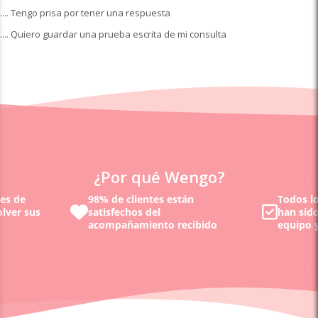
.... Tengo prisa por tener una respuesta
.... Quiero guardar una prueba escrita de mi consulta
¿Por qué Wengo?
nes de
98% de clientes están
Todos lo
olver sus
satisfechos del
han sid
acompañamiento recibido
equipo y