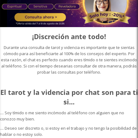
¡Discreción ante todo!
Durante una consulta de
tarot y videncia
es importante que te sientas
cómodo para así beneficiarte al 100% de los consejos del experto. Por
esta razón, el chat es perfecto cuando eres tímido o te sientes incómodo
al teléfono. Si con el tiempo desearias consultar de otra manera, podrás
probar las consultas por teléfono.
El tarot y la videncia por chat son para ti
si...
.... Soy tímido o me siento incómodo al teléfono con alguien que no
conozco muy bien.
.... Deseo ser discreto o, si estoy en el trabajo y no tengo la posibilidad de
hablar o no estoy solo.