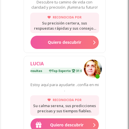
Descubre tu camino de vida con
claridad y precisión. ¡Ilumina tu futuro!
RECONOCIDA POR
Su precisión certera, sus
respuestas rápidas y sus consejos
cálidos.
Quiero descubrir
LUCIA
perto 🏆
·
31 000 consultas
Top Experto 🏆
·
31 000 consultas
Estoy aquí para ayudarte ..confía en mi
.
RECONOCIDA POR
Su calma serena, sus predicciones
precisas y sus tiempos fiables.
Quiero descubrir