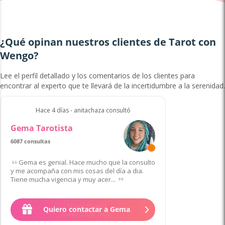
¿Qué opinan nuestros clientes de Tarot con
Wengo?
Lee el perfil detallado y los comentarios de los clientes para
encontrar al experto que te llevará de la incertidumbre a la serenidad.
Hace 4 días - anitachaza consultó
Gema Tarotista
6087 consultas
Gema es genial. Hace mucho que la consulto
y me acompaña con mis cosas del día a dia.
Tiene mucha vigencia y muy acer...
Quiero contactar a Gema