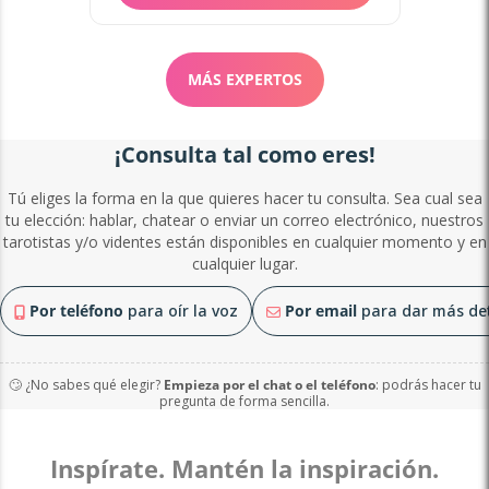
MÁS EXPERTOS
¡Consulta tal como eres!
Tú eliges la forma en la que quieres hacer tu consulta. Sea cual sea
tu elección: hablar, chatear o enviar un correo electrónico, nuestros
tarotistas y/o videntes están disponibles en cualquier momento y en
cualquier lugar.
Por teléfono
para oír la voz
Por email
para dar más det
🙄 ¿No sabes qué elegir?
Empieza por el chat o el teléfono
: podrás hacer tu
pregunta de forma sencilla.
Inspírate. Mantén la inspiración.