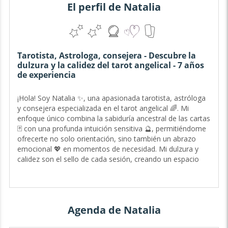
El perfil de Natalia
Tarotista, Astrologa, consejera - Descubre la
dulzura y la calidez del tarot angelical - 7 años
de experiencia
¡Hola! Soy Natalia ✨, una apasionada tarotista, astróloga
y consejera especializada en el tarot angelical 🌈. Mi
enfoque único combina la sabiduría ancestral de las cartas
🃏 con una profunda intuición sensitiva 🔮, permitiéndome
ofrecerte no solo orientación, sino también un abrazo
emocional 💖 en momentos de necesidad. Mi dulzura y
calidez son el sello de cada sesión, creando un espacio
seguro lleno de amor y confianza ❤️ para todos aquellos
que buscan mi guía.
💫 ¿Cómo te puedo ayudar?
Agenda de Natalia
¿Te encuentras en una encrucijada y buscas dirección? ¿O
quizás necesitas un poco de consuelo y claridad en tu