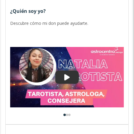
¿Quién soy yo?
V
Descubre cómo mi don puede ayudarte.
En
co