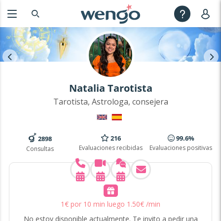
Natalia Tarotista
Tarotista, Astrologa, consejera
216
99.6%
2898
Evaluaciones recibidas
Evaluaciones positivas
Consultas
1
€
por 10 min
luego
1
.
50
€
/min
No estoy disponible actualmente. Te invito a pedir una