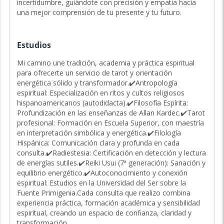
incertidumbre, guiándote con precisión y empatía hacia
una mejor comprensión de tu presente y tu futuro.
Áreas en las que puedo ayudarte:
Estudios
Amor y relaciones:
orientación para tomar
decisiones en tu vida sentimental.
Mi camino une tradición, academia y práctica espiritual
Trabajo y finanzas:
claridad para alcanzar
para ofrecerte un servicio de tarot y orientación
estabilidad y éxito.
energética sólido y transformador.✔️​Antropología
espiritual: Especialización en ritos y cultos religiosos
Crecimiento personal:
desbloqueo de tu potencial
hispanoamericanos (autodidacta).✔️​Filosofía Espírita:
y conexión con tu esencia.
Profundización en las enseñanzas de Allan Kardec.✔️​Tarot
Por qué elegir mi consulta:
profesional: Formación en Escuela Superior, con maestría
✔
Enfoque único:
combino el tarot tradicional con mi
en interpretación simbólica y energética.✔️​Filología
sensibilidad natural para ofrecer lecturas profundas y
Hispánica: Comunicación clara y profunda en cada
personalizadas.
consulta.✔️​Radiestesia: Certificación en detección y lectura
✔
Honestidad y empatía:
respuestas claras con respeto
de energías sutiles.✔️​Reiki Usui (7ª generación): Sanación y
y calidez humana.
equilibrio energético.✔️​Autoconocimiento y conexión
✔
Rapidez y precisión:
orientación directa, sin rodeos.
espiritual: Estudios en la Universidad del Ser sobre la
✔
Disponibilidad inmediata:
aquí para ti cuando más lo
Fuente Primigenia.Cada consulta que realizo combina
necesites.
experiencia práctica, formación académica y sensibilidad
espiritual, creando un espacio de confianza, claridad y
Lo que dicen mis consultantes:
transformación.