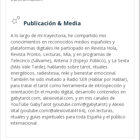
"Alexio captó exactamente mi situación y me dio
herramientas para avanzar."
"Sentí paz y claridad después de nuestra consulta."
Publicación & Media
Promoción especial:
Prueba mi lectura introductoria, breve pero reveladora, y
A lo largo de mi trayectoria, he compartido mis
transforma tus dudas en certezas.
conocimientos en reconocidos medios españoles y
plataformas digitales.He participado en Revista Hola,
Revista Pronto, Lecturas, Mía, y en programas de
Telecinco (Sálvame), Antena 3 (Espejo Público), y La Sexta
(Más Vale Tarde), hablando sobre tarot, rituales
energéticos, radiestesia, reiki y bienestar emocional.
También he sido invitado a Radio SER (Hablar por Hablar),
para tratar el tarot como herramienta de introspección y
orientación.En el mundo digital, desarrollo contenidos en
gabytarot.com, alexiovital.com, y en mis canales de
YouTube GabyTarot (youtube.com/@gabytarot) y Alexio
Vital (youtube.com/@alexiovital4164), con lecturas,
rituales y guías espirituales para toda España y el público
internacional.