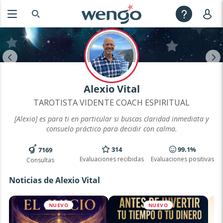
Alexio Vital
TAROTISTA VIDENTE COACH ESPIRITUAL
[Alexio] es para ti en particular si buscas claridad inmediata y
consuelo práctico para decidir con calma.
314
99.1%
7169
Evaluaciones recibidas
Evaluaciones positivas
Consultas
Noticias de Alexio Vital
NUEVO
NUEVO