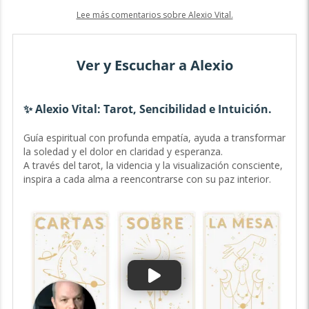
Lee más comentarios sobre Alexio Vital.
Ver y Escuchar a Alexio
✨ Alexio Vital: Tarot, Sencibilidad e Intuición.
T
A
Guía espiritual con profunda empatía, ayuda a transformar
✨L
la soledad y el dolor en claridad y esperanza.
Vi
A través del tarot, la videncia y la visualización consciente,
to
inspira a cada alma a reencontrarse con su paz interior.
le