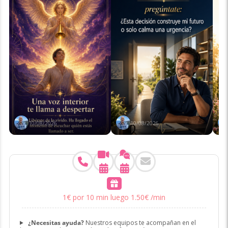
10/08/2026
10/08/2026
1
€
por 10 min
luego
1
.
50
€
/min
¿Necesitas ayuda?
Nuestros equipos te acompañan en el