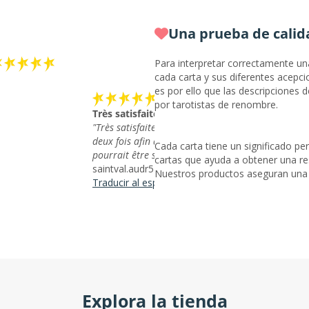
Una prueba de calid
Para interpretar correctamente un
cada carta y sus diferentes acepci
es por ello que las descripciones d
por tarotistas de renombre.
Très satisfaite du Tarot des Anges Wengo
"Très satisfaite du Tarot des Anges Wengo que j'ai
deux fois afin d'avoir un total aperçu de ce que ce
Cada carta tiene un significado pe
pourrait être suite à mes interrogations."
cartas que ayuda a obtener una res
saintval.audr513,
07/11/2024
Nuestros productos aseguran una l
Traducir al español
Explora la tienda