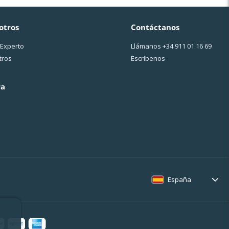
otros
Contáctanos
 Experto
Llámanos
+34 911 01 16 69
tros
Escríbenos
ra
España