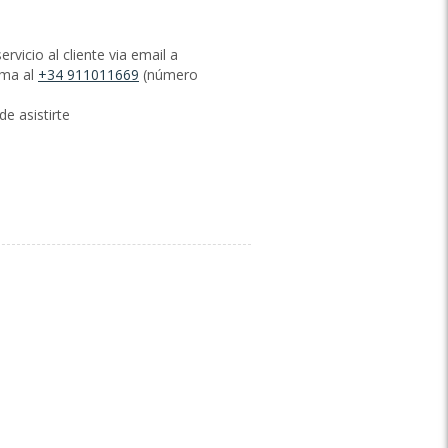
vicio al cliente via email a
ama al
+34 911011669
(número
e asistirte