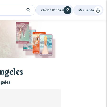
+34 911 01 16 69
Mi cuenta
Ángeles
ngeles