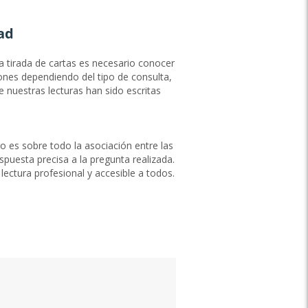
ad
a tirada de cartas es necesario conocer
ones dependiendo del tipo de consulta,
e nuestras lecturas han sido escritas
Sorprendida gratamente
 payé
"por curiosidad compre la recompensa de tarot de los
la
Angeles. Es muy acertado y evocador. Me ha
ro es sobre todo la asociación entre las
impresionado bastante y me ha parecido precioso."
puesta precisa a la pregunta realizada.
sagitario50,
29/10/2024
ectura profesional y accesible a todos.