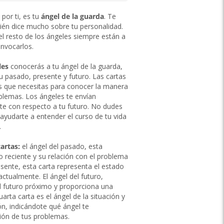
por ti, es tu
ángel de la guarda
. Te
ién dice mucho sobre tu personalidad.
el resto de los ángeles siempre están a
invocarlos.
les
conocerás a tu ángel de la guarda,
u pasado, presente y futuro. Las cartas
os que necesitas para conocer la manera
blemas. Los ángeles te envían
rte con respecto a tu futuro. No dudes
 ayudarte a entender el curso de tu vida
.
artas:
el ángel del pasado, esta
 reciente y su relación con el problema
esente, esta carta representa el estado
ctualmente. El ángel del futuro,
l futuro próximo y proporciona una
uarta carta es el ángel de la situación y
ión, indicándote qué ángel te
ión de tus problemas.