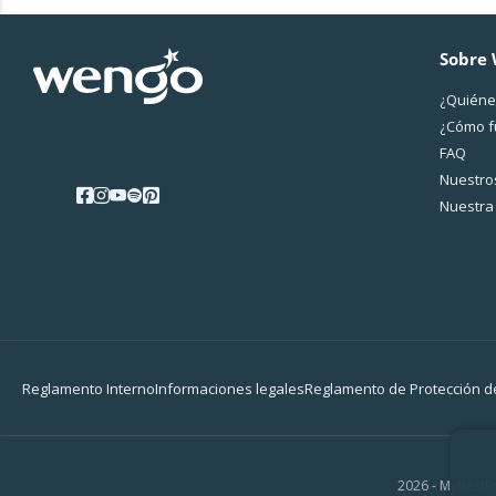
Sobre
¿Quiéne
¿Cо́mo 
FAQ
Nuestros
Nuestra 
Reglamento Interno
Informaciones legales
Reglamento de Protección d
2026 - MyBestPr