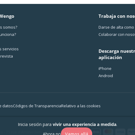
 Wengo
Trabaja con nos
s somos?
Darse de alta como
funciona?
Colaborar con noso
 servicios
Descarga nuest
revista
aplicación
iPhone
Android
e datos
Códigos de Transparencia
Relativo a las cookies
Inicia sesión para
vivir una experiencia a medida
.
o - 75 rue d'Amsterdam - 75008 Paris -
Mención legal
Ahora no
Vamos allá